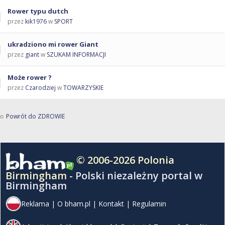
Rower typu dutch
przez
kik1976
w
SPORT
ukradziono mi rower Giant
przez
giant
w
SZUKAM INFORMACJI
Może rower ?
przez
Czarodziej
w
TOWARZYSKIE
Powrót do ZDROWIE
© 2006-2026 Polonia
Birmingham -
Polski niezależny portal w
Birmingham
Reklama
|
O bham.pl
|
Kontakt
|
Regulamin