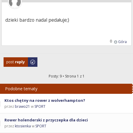
dzieki bardzo nadal pedałuje;)
0
Góra
Odpowiedz
Posty: 9 • Strona
1
z
1
Podobne tematy
Ktos chętny na rower z wolverhampton?
przez
brawo21
w
SPORT
Rower holenderski z przyczepka dla dzieci
przez
ktosienka
w
SPORT