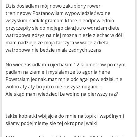
Dzis dosiadłam mój nowo zakupiony rower
treningowy.Postanowiłam wypowiedzieć wojne
wszyskim nadkilogramom które nieodpowiednio
przyczepiły sie do mojego ciała.Jutro wdrażam diete
watrobowa gdzyz na niej mozna niezle zjechac w dół i
mam nadzieje ze moja tarczyca w walce z dieta
watrobowa nie bedzie miała zadnych szans
No wiec zasiadłam..i ujechałam 12 kilometrów po czym
padłam na ziemie i myslałam ze to agonia hehe
Powstałam jednak..maz mnie odciagał powiedział..nie
wolno aty aty bo jutro nie ruszysz nogami...
Ale skąd mam wiedziec ILe wolno na pierwszy raz?
także kobietki wbijajcie do mnie na topik i wspólnymi
siłamy podejmiemy sie tej okropnej walki