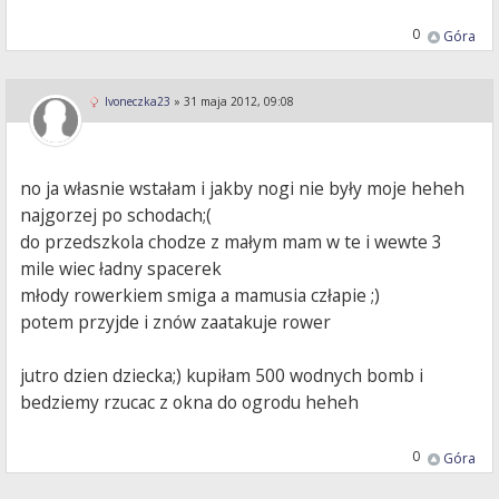
0
Góra
Ivoneczka23
»
31 maja 2012, 09:08
no ja własnie wstałam i jakby nogi nie były moje heheh
najgorzej po schodach;(
do przedszkola chodze z małym mam w te i wewte 3
mile wiec ładny spacerek
młody rowerkiem smiga a mamusia człapie ;)
potem przyjde i znów zaatakuje rower
jutro dzien dziecka;) kupiłam 500 wodnych bomb i
bedziemy rzucac z okna do ogrodu heheh
0
Góra