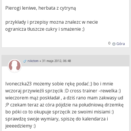
Pierogi leniwe, herbata z cytryną
przykłady i przepisy mozna znalezc w necie
ogranicza tłuszcze cukry i smażenie ;)
0
Góra
nikctom
»
31 maja 2012, 06:48
Ivoneczka23 możemy sobie rękę podać ;) bo i mnie
wczoraj przywieźli sprzęcik :D cross trainer -rewelka :)
wieczorem mąż poskładał , a dziś rano mam zakwasy ud
;P czekam teraz aż córa pójdzie na południową drzemkę
bo póki co to okupuje sprzęcik ze swoimi misiami :)
sprawdzę swoje wymiary, spiszę do kalendarza i
jeeeedziemy :)