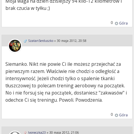
Mója waga na dzien dzisiejszy 94 kilo-12 kilometrów i
brak czucia w tyłku ;)
0
Góra
SzatanSerduszko
»
30 maja 2012, 20:58
Siemanko. Nikt nie powie Ci ile możesz przejechać za
pierwszym razem. Właściwie nie chodzi o odległość a
intensywność. Jeżeli chodzi tylko o spalenie tkanki
tłuszczowej to polecam trening aerobowy na początek.
No i nie forsuj się na początek, dostaniesz "zakwasów" i
odechce Ci się treningu. Powoli. Powodzenia.
0
Góra
Ivoneczka23
»
30 maja 2012, 21:06