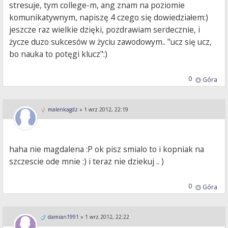
stresuje, tym college-m, ang znam na poziomie
komunikatywnym, napiszę 4 czego się dowiedziałem:)
jeszcze raz wielkie dzięki, pozdrawiam serdecznie, i
życze duzo sukcesów w życiu zawodowym.. "ucz się ucz,
bo nauka to potęgi klucz":)
0
Góra
malenkagdz
»
1 wrz 2012, 22:19
haha nie magdalena :P ok pisz smialo to i kopniak na
szczescie ode mnie :) i teraz nie dziekuj .. )
0
Góra
damian1991
»
1 wrz 2012, 22:22