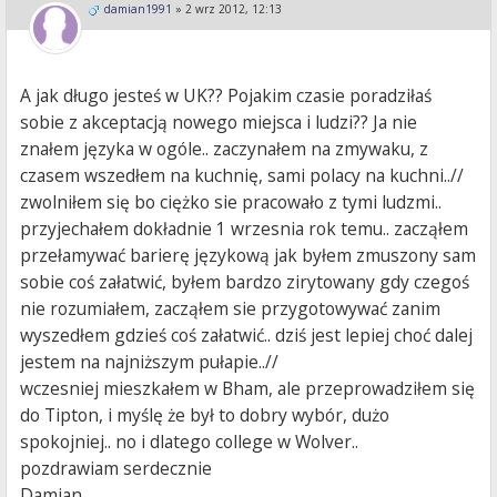
damian1991
»
2 wrz 2012, 12:13
A jak długo jesteś w UK?? Pojakim czasie poradziłaś
sobie z akceptacją nowego miejsca i ludzi?? Ja nie
znałem języka w ogóle.. zaczynałem na zmywaku, z
czasem wszedłem na kuchnię, sami polacy na kuchni..//
zwolniłem się bo ciężko sie pracowało z tymi ludzmi..
przyjechałem dokładnie 1 wrzesnia rok temu.. zacząłem
przełamywać barierę językową jak byłem zmuszony sam
sobie coś załatwić, byłem bardzo zirytowany gdy czegoś
nie rozumiałem, zacząłem sie przygotowywać zanim
wyszedłem gdzieś coś załatwić.. dziś jest lepiej choć dalej
jestem na najniższym pułapie..//
wczesniej mieszkałem w Bham, ale przeprowadziłem się
do Tipton, i myślę że był to dobry wybór, dużo
spokojniej.. no i dlatego college w Wolver..
pozdrawiam serdecznie
Damian