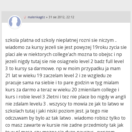
malenkagdz
»
31 sie 2012, 22:12
szkola platna od szkoly nieplatnej rozni sie niczym ..
wiadomo za kursy jezeli sie jest powyzej 19roku zycia sie
placi ale w niektorych college'ach mozna to obejsc i np
jezeli nigdy tutaj sie nie osiagnelo level 2 badz full level
3 to kursy sa darmowe. np w moim przypadku ja mam
21 lat w wieku 19 zaczelam level 2 i ze wzgledu ze
pracuje sama na siebie i to pare godzin w tyg mialam
kurs za darmo a teraz w wieku 20 zmienilam college i
kurs i robie level 3 2letni i tez nie place bo nigdy w angli
nie zdalam levelu 3 . wszyscy to mowia ze jak to latwo w
szkolach tutaj i jaki niski poziom jest. ja tego nie
odczuwam by bylo az tak latwo . wiadomo robisz tylko to
co masz zawarte w kursie nie zadne przedmioty tak jak