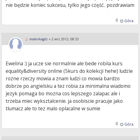
nie będzie koniec sukcesu, tylko jego część.. pozdrawiam
0
Góra
malenkagdz
»
2 wrz 2012, 08:33
Ewelina :) ja ucze sie normalnie ale bede robila kurs
equality&diversity online (5kurs do kolekcji hehe) ludzie
rozne rzeczy mowia a znam ludzi co mowia bardzo
dobrze po angielsku a tez robia za minimalna wiadomo
jezyk pomaga bo mozna cos lepszego zalapac ale i
trzeba miec wyksztalcenie. ja osobiscie pracuje jako
tlumacz ale to tez malo oplacalne w sumie
0
Góra