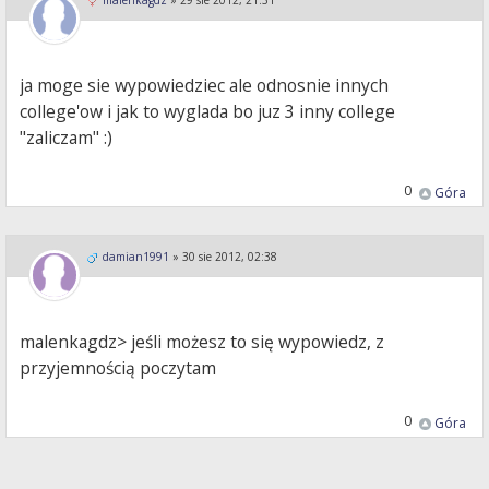
malenkagdz
»
29 sie 2012, 21:31
ja moge sie wypowiedziec ale odnosnie innych
college'ow i jak to wyglada bo juz 3 inny college
"zaliczam" :)
0
Góra
damian1991
»
30 sie 2012, 02:38
malenkagdz> jeśli możesz to się wypowiedz, z
przyjemnością poczytam
0
Góra