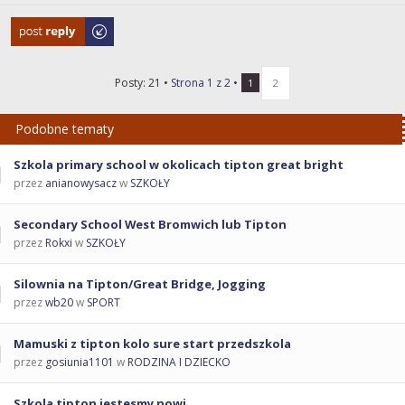
Odpowiedz
Posty: 21 •
Strona
1
z
2
•
1
2
Podobne tematy
Szkola primary school w okolicach tipton great bright
przez
anianowysacz
w
SZKOŁY
Secondary School West Bromwich lub Tipton
przez
Rokxi
w
SZKOŁY
Silownia na Tipton/Great Bridge, Jogging
przez
wb20
w
SPORT
Mamuski z tipton kolo sure start przedszkola
przez
gosiunia1101
w
RODZINA I DZIECKO
Szkola tipton jestesmy nowi