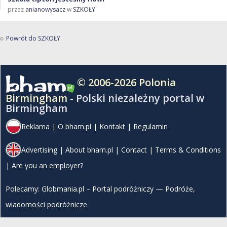
przez
anianowysacz
w
SZKOŁY
Powrót do SZKOŁY
© 2006-2026 Polonia
Birmingham -
Polski niezależny portal w
Birmingham
Reklama
|
O bham.pl
|
Kontakt
|
Regulamin
Advertising
|
About bham.pl
|
Contact
|
Terms & Conditions
|
Are you an employer?
Polecamy:
Globmania.pl – Portal podróżniczy — Podróże,
wiadomości podróżnicze