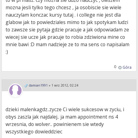
to w pl masz. czy mozna sie duzo nauczyc , owszem
mozna jesli tylko tego chcesz , ja osobiscie sie wiele
nauczylam konczac kursy tutaj . i college nie jest dla
glabow jak to powiedziales mimo to jak spotykam ludzi
to zawsze sie pytaja gdzie pracuje a jak odpowiadam ze
wiecej sie ucze jak pracuje to robia zdziwiona mine co
mnie bawi :D mam nadzieje ze to ma sens co napisalam
:)
0
Góra
damian1991
»
1 wrz 2012, 02:24
dzieki malenkagdz..zycze Ci wiele sukcesow w zyciu, i
obys zaszla jak najdalej.. ja mam appointment ns 4
wrzesnia, do wolver.. powinienem sie wtedy
wszystkiego dowieddziec