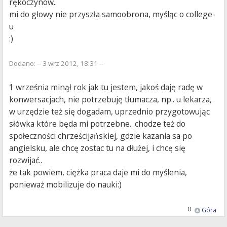
rękoczynów..
mi do głowy nie przyszła samoobrona, myśląc o college-
u
:)
Dodano: -- 3 wrz 2012, 18:31 --
1 września minął rok jak tu jestem, jakoś daję radę w
konwersacjach, nie potrzebuję tłumacza, np.. u lekarza,
w urzędzie też się dogadam, uprzednio przygotowując
słówka które będa mi potrzebne.. chodze też do
społeczności chrześcijańskiej, gdzie kazania sa po
angielsku, ale chcę zostac tu na dłużej, i chcę się
rozwijać..
że tak powiem, ciężka praca daje mi do myślenia,
ponieważ mobilizuje do nauki:)
0
Góra