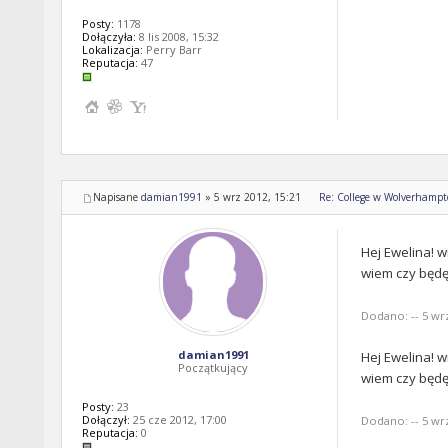
Posty:
1178
Dołączyła:
8 lis 2008, 15:32
Lokalizacja:
Perry Barr
Reputacja:
47
Napisane
damian1991
»
5 wrz 2012, 15:21
Re: College w Wolverhampt
Hej Ewelina! w
wiem czy będę 
Dodano: -- 5 wrz
damian1991
Hej Ewelina! w
Początkujący
wiem czy będę 
Posty:
23
Dołączył:
25 cze 2012, 17:00
Dodano: -- 5 wrz
Reputacja:
0