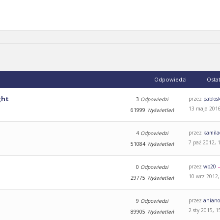
Odpowiedzi
Osta
ght
przez
pablos
3
Odpowiedzi
13 maja 2016
61999
Wyświetleń
przez
kamila
4
Odpowiedzi
7 paź 2012, 
51084
Wyświetleń
przez
wb20
0
Odpowiedzi
10 wrz 2012,
29775
Wyświetleń
przez
aniano
9
Odpowiedzi
2 sty 2015, 1
89905
Wyświetleń