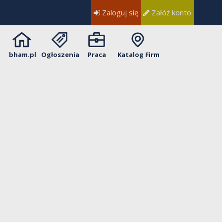
Zaloguj się
Załóż konto
bham.pl
Ogłoszenia
Praca
Katalog Firm