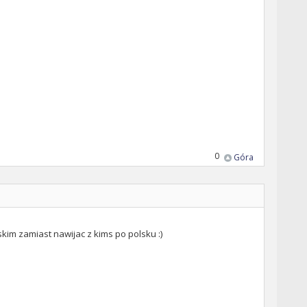
0
Góra
skim zamiast nawijac z kims po polsku :)