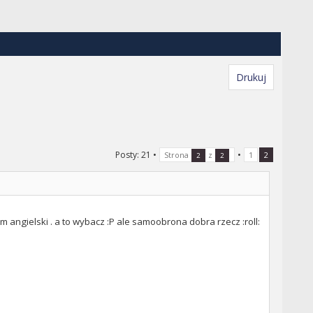
Drukuj
Posty: 21
•
•
Strona
z
1
2
2
2
angielski . a to wybacz :P ale samoobrona dobra rzecz :roll: