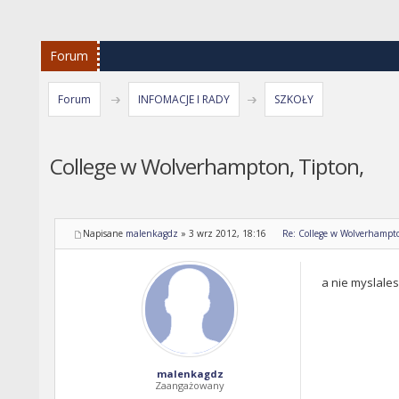
Forum
Forum
INFOMACJE I RADY
SZKOŁY
College w Wolverhampton, Tipton,
Napisane
malenkagdz
»
3 wrz 2012, 18:16
Re: College w Wolverhampto
a nie myslales
malenkagdz
Zaangażowany