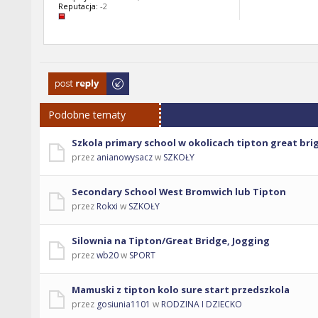
Reputacja:
-2
Odpowiedz
Podobne tematy
Szkola primary school w okolicach tipton great bri
przez
anianowysacz
w
SZKOŁY
Secondary School West Bromwich lub Tipton
przez
Rokxi
w
SZKOŁY
Silownia na Tipton/Great Bridge, Jogging
przez
wb20
w
SPORT
Mamuski z tipton kolo sure start przedszkola
przez
gosiunia1101
w
RODZINA I DZIECKO