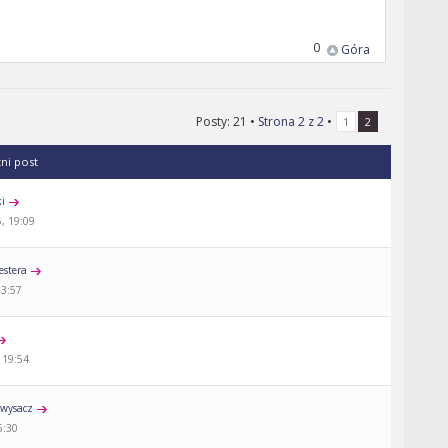
0
Góra
Posty: 21 •
Strona
2
z
2
•
1
2
tni post
ki
, 19:09
estera
13:57
 19:54
wysacz
5:30