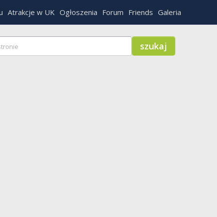
u
Atrakcje w UK
Ogłoszenia
Forum
Friends
Galeria