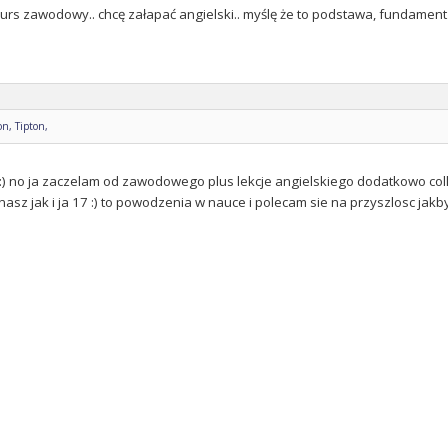
 kurs zawodowy.. chcę załapać angielski.. myślę że to podstawa, fundament k
n, Tipton,
 :) no ja zaczelam od zawodowego plus lekcje angielskiego dodatkowo coll
asz jak i ja 17 :) to powodzenia w nauce i polecam sie na przyszlosc jakby