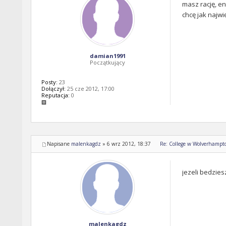
masz rację, en
chcę jak najwię
damian1991
Początkujący
Posty:
23
Dołączył:
25 cze 2012, 17:00
Reputacja:
0
Napisane
malenkagdz
»
6 wrz 2012, 18:37
Re: College w Wolverhampto
jezeli bedzies
malenkagdz