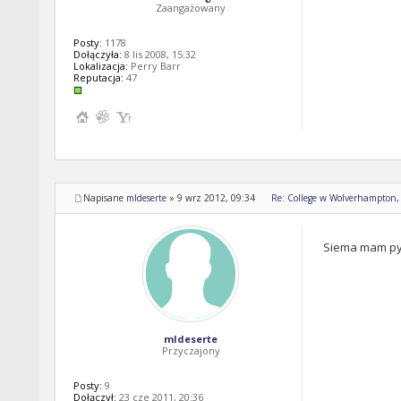
Zaangażowany
Posty:
1178
Dołączyła:
8 lis 2008, 15:32
Lokalizacja:
Perry Barr
Reputacja:
47
Napisane
mldeserte
»
9 wrz 2012, 09:34
Re: College w Wolverhampton, 
Siema mam pyt
mldeserte
Przyczajony
Posty:
9
Dołączył:
23 cze 2011, 20:36