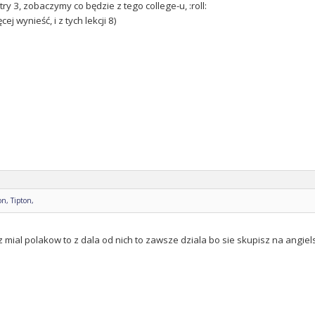
try 3, zobaczymy co będzie z tego college-u, :roll:
cej wynieść, i z tych lekcji 8)
n, Tipton,
z mial polakow to z dala od nich to zawsze dziala bo sie skupisz na angiel