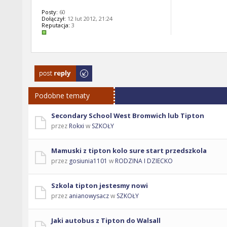
Posty:
60
Dołączył:
12 lut 2012, 21:24
Reputacja:
3
Odpowiedz
Podobne tematy
Secondary School West Bromwich lub Tipton
przez
Rokxi
w
SZKOŁY
Mamuski z tipton kolo sure start przedszkola
przez
gosiunia1101
w
RODZINA I DZIECKO
Szkola tipton jestesmy nowi
przez
anianowysacz
w
SZKOŁY
Jaki autobus z Tipton do Walsall