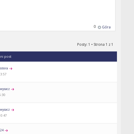
0
Góra
Posty: 1 • Strona
1
z
1
tni post
estera
13:57
wysacz
5:30
wysacz
10:47
a24