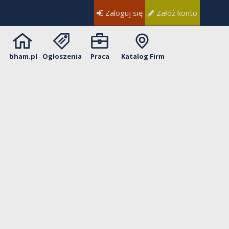
Zaloguj się
Załóż konto
bham.pl
Ogłoszenia
Praca
Katalog Firm