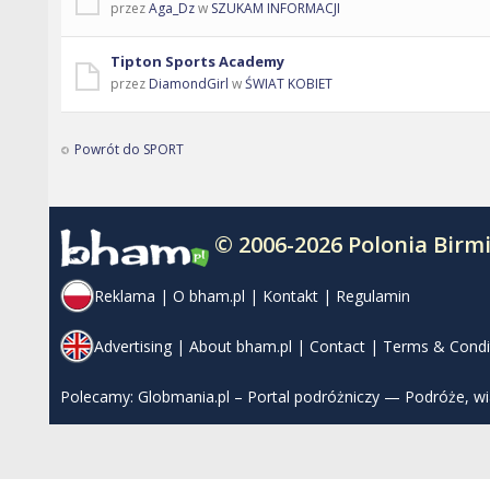
przez
Aga_Dz
w
SZUKAM INFORMACJI
Tipton Sports Academy
przez
DiamondGirl
w
ŚWIAT KOBIET
Powrót do SPORT
© 2006-2026 Polonia Bir
Reklama
|
O bham.pl
|
Kontakt
|
Regulamin
Advertising
|
About bham.pl
|
Contact
|
Terms & Condi
Polecamy:
Globmania.pl – Portal podróżniczy — Podróże, w