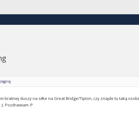
ng
 Jogging
m bratniej duszy na siłke na Great Bridge/Tipton, czy znajde tu taką oso
;). Pozdrawiam :P