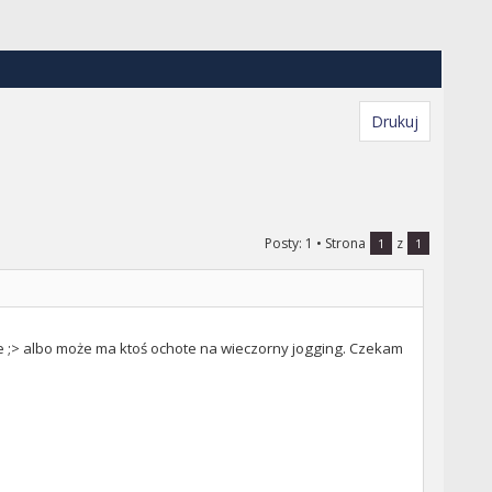
Drukuj
Posty: 1
• Strona
z
1
1
be ;> albo może ma ktoś ochote na wieczorny jogging. Czekam