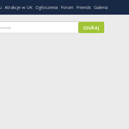
u
Atrakcje w UK
Ogłoszenia
Forum
Friends
Galeria