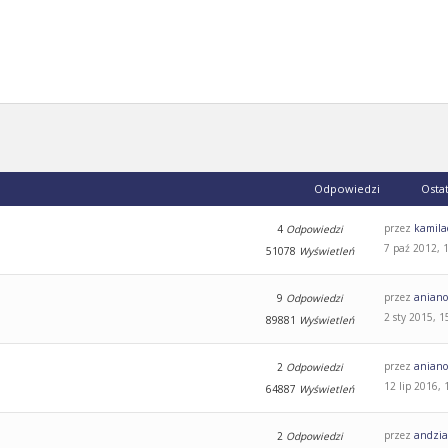
Odpowiedzi
Osta
przez
kamila
4
Odpowiedzi
7 paź 2012, 
51078
Wyświetleń
przez
aniano
9
Odpowiedzi
2 sty 2015, 1
89881
Wyświetleń
przez
aniano
2
Odpowiedzi
12 lip 2016, 
64887
Wyświetleń
przez
andzi
2
Odpowiedzi