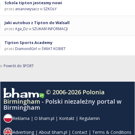
Szkola tipton jestesmy nowi
przez
anianowysacz
w
SZKOŁY
Jaki autobus z Tipton do Walsall
przez
Aga_Dz
w
SZUKAM INFORMACJI
Tipton Sports Academy
przez
DiamondGirl
w
ŚWIAT KOBIET
Powrót do SPORT
© 2006-2026 Polonia
Birmingham -
Polski niezależny portal w
Birmingham
Reklama
|
O bham.pl
|
Kontakt
|
Regulamin
Advertising
|
About bham.pl
|
Contact
|
Terms & Conditions