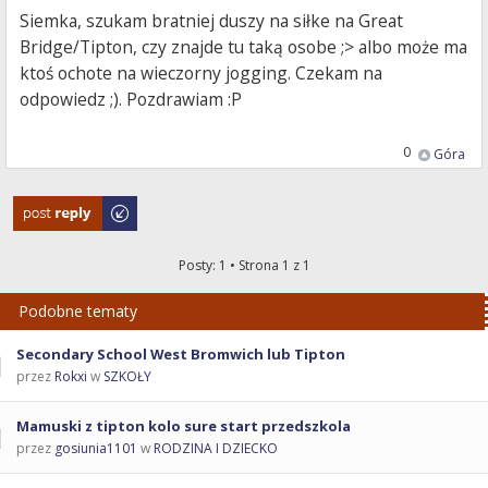
Siemka, szukam bratniej duszy na siłke na Great
Bridge/Tipton, czy znajde tu taką osobe ;> albo może ma
ktoś ochote na wieczorny jogging. Czekam na
odpowiedz ;). Pozdrawiam :P
0
Góra
Odpowiedz
Posty: 1 • Strona
1
z
1
Podobne tematy
Secondary School West Bromwich lub Tipton
przez
Rokxi
w
SZKOŁY
Mamuski z tipton kolo sure start przedszkola
przez
gosiunia1101
w
RODZINA I DZIECKO