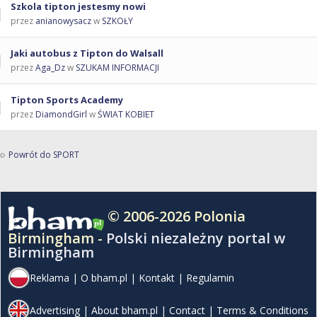
Szkola tipton jestesmy nowi
przez
anianowysacz
w
SZKOŁY
Jaki autobus z Tipton do Walsall
przez
Aga_Dz
w
SZUKAM INFORMACJI
Tipton Sports Academy
przez
DiamondGirl
w
ŚWIAT KOBIET
Powrót do SPORT
© 2006-2026 Polonia
Birmingham -
Polski niezależny portal w
Birmingham
Reklama
|
O bham.pl
|
Kontakt
|
Regulamin
Advertising
|
About bham.pl
|
Contact
|
Terms & Conditions