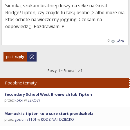
Siemka, szukam bratniej duszy na siłke na Great
Bridge/Tipton, czy znajde tu taką osobe ;> albo może ma
ktoś ochote na wieczorny jogging. Czekam na
odpowiedz ;). Pozdrawiam :P
0
Góra
Odpowiedz
Posty: 1 • Strona
1
z
1
Podobne tematy
Secondary School West Bromwich lub Tipton
przez
Rokxi
w
SZKOŁY
Mamuski z tipton kolo sure start przedszkola
przez
gosiunia1101
w
RODZINA I DZIECKO