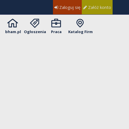
Zaloguj się
Załóż konto
bham.pl
Ogłoszenia
Praca
Katalog Firm