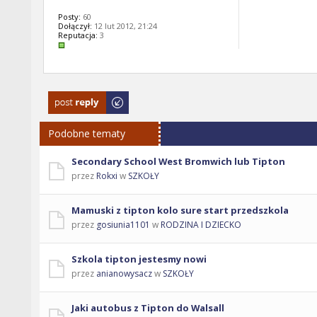
Posty:
60
Dołączył:
12 lut 2012, 21:24
Reputacja:
3
Odpowiedz
Podobne tematy
Secondary School West Bromwich lub Tipton
przez
Rokxi
w
SZKOŁY
Mamuski z tipton kolo sure start przedszkola
przez
gosiunia1101
w
RODZINA I DZIECKO
Szkola tipton jestesmy nowi
przez
anianowysacz
w
SZKOŁY
Jaki autobus z Tipton do Walsall