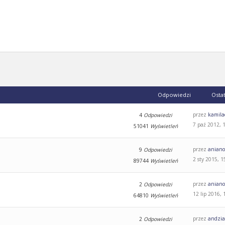
Odpowiedzi
Osta
przez
kamila
4
Odpowiedzi
7 paź 2012, 
51041
Wyświetleń
przez
aniano
9
Odpowiedzi
2 sty 2015, 1
89744
Wyświetleń
przez
aniano
2
Odpowiedzi
12 lip 2016, 
64810
Wyświetleń
przez
andzi
2
Odpowiedzi