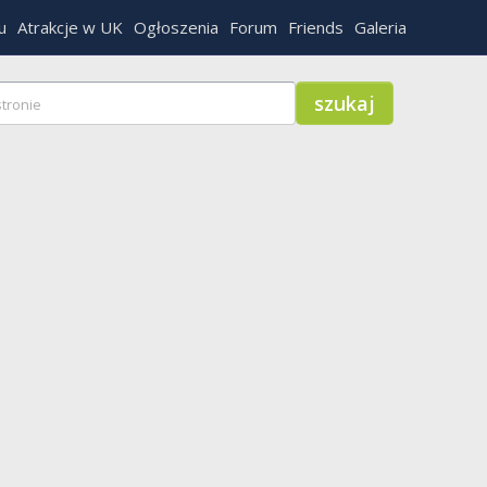
u
Atrakcje w UK
Ogłoszenia
Forum
Friends
Galeria