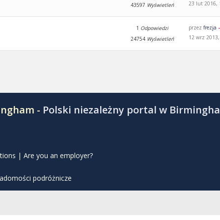
23 lut 2016,
43597
Wyświetleń
przez
frezja
1
Odpowiedzi
12 wrz 2013,
24754
Wyświetleń
mingham -
Polski niezależny portal w Birmingh
tions
|
Are you an employer?
iadomości podróżnicze