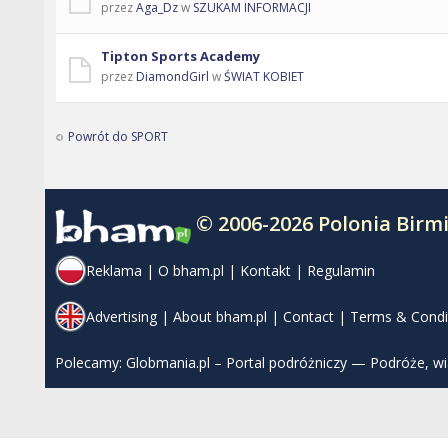
przez
Aga_Dz
w
SZUKAM INFORMACJI
Tipton Sports Academy
przez
DiamondGirl
w
ŚWIAT KOBIET
Powrót do SPORT
© 2006-2026 Polonia Bir
Reklama
|
O bham.pl
|
Kontakt
|
Regulamin
Advertising
|
About bham.pl
|
Contact
|
Terms & Condi
Polecamy:
Globmania.pl – Portal podróżniczy — Podróże, w