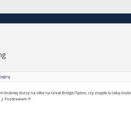
ng
 Jogging
m bratniej duszy na siłke na Great Bridge/Tipton, czy znajde tu taką oso
;). Pozdrawiam :P