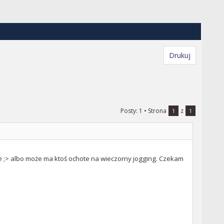
Drukuj
Posty: 1
• Strona
z
1
1
be ;> albo może ma ktoś ochote na wieczorny jogging. Czekam