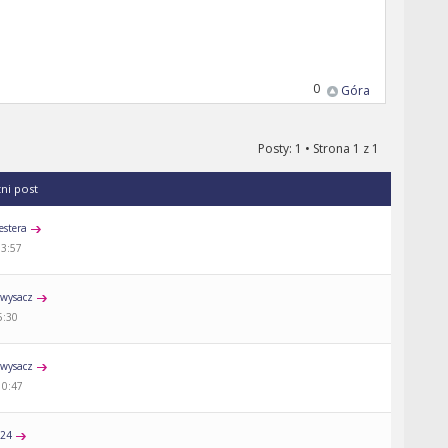
0
Góra
Posty: 1 • Strona
1
z
1
tni post
estera
13:57
wysacz
5:30
wysacz
10:47
a24