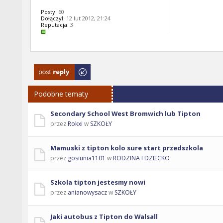
Posty:
60
Dołączył:
12 lut 2012, 21:24
Reputacja:
3
Odpowiedz
Podobne tematy
Secondary School West Bromwich lub Tipton
przez
Rokxi
w
SZKOŁY
Mamuski z tipton kolo sure start przedszkola
przez
gosiunia1101
w
RODZINA I DZIECKO
Szkola tipton jestesmy nowi
przez
anianowysacz
w
SZKOŁY
Jaki autobus z Tipton do Walsall