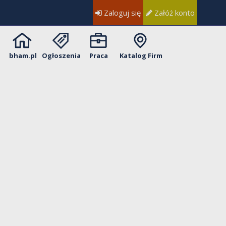
Zaloguj się
Załóż konto
bham.pl
Ogłoszenia
Praca
Katalog Firm