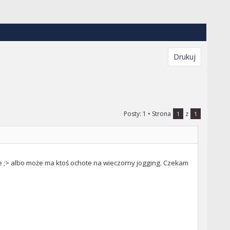
Drukuj
Posty: 1
• Strona
z
1
1
be ;> albo może ma ktoś ochote na wieczorny jogging. Czekam