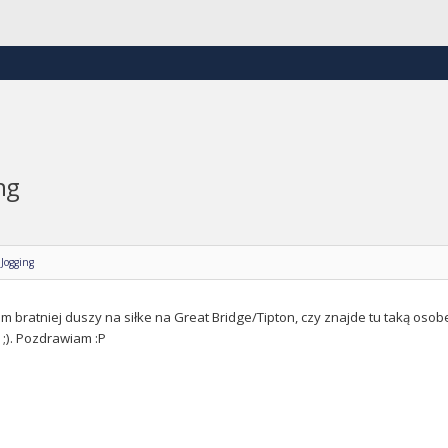
ng
 Jogging
m bratniej duszy na siłke na Great Bridge/Tipton, czy znajde tu taką oso
;). Pozdrawiam :P