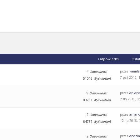
Odpowiedzi
Osta
przez
kamila
4
Odpowiedzi
7 paź 2012, 
51016
Wyświetleń
przez
aniano
9
Odpowiedzi
2 sty 2015, 1
89711
Wyświetleń
przez
aniano
2
Odpowiedzi
12 lip 2016, 
64787
Wyświetleń
przez
andzi
2
Odpowiedzi