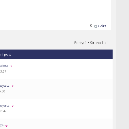
0
Góra
Posty: 1 • Strona
1
z
1
tni post
estera
13:57
wysacz
5:30
wysacz
10:47
a24