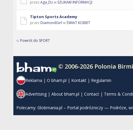
przez
Aga_Dz
w
SZUKAM INFORMACJI
Tipton Sports Academy
przez
DiamondGirl
w
ŚWIAT KOBIET
Powrót do SPORT
© 2006-2026 Polonia Bir
Reklama
|
O bham.pl
|
Kontakt
|
Regulamin
Advertising
|
About bham.pl
|
Contact
|
Terms & Condi
Polecamy:
Globmania.pl – Portal podróżniczy — Podróże, w