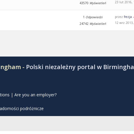
23 lut 2016,
43570
Wyświetleń
przez
frezja
1
Odpowiedzi
12 wrz 2013,
24742
Wyświetleń
mingham -
Polski niezależny portal w Birmingh
tions
|
Are you an employer?
iadomości podróżnicze