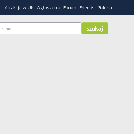
u
Atrakcje w UK
Ogłoszenia
Forum
Friends
Galeria