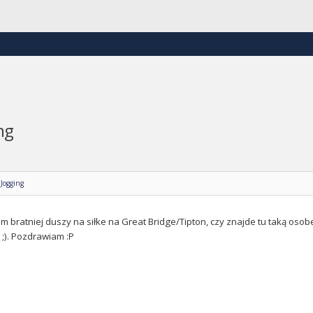
ng
 Jogging
m bratniej duszy na siłke na Great Bridge/Tipton, czy znajde tu taką oso
;). Pozdrawiam :P