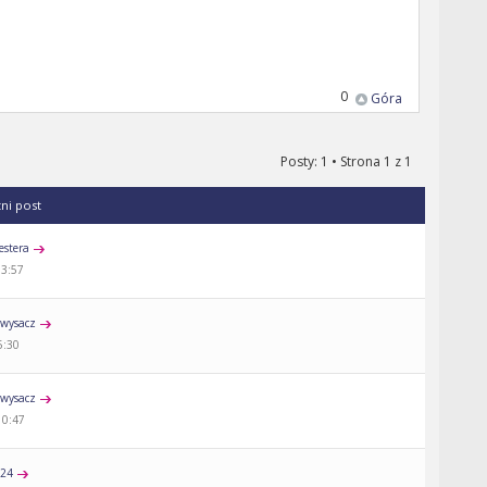
0
Góra
Posty: 1 • Strona
1
z
1
tni post
estera
13:57
wysacz
5:30
wysacz
10:47
a24