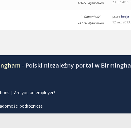
23 lut 2016,
43627
Wyświetleń
przez
frezja
1
Odpowiedzi
12 wrz 2013,
24774
Wyświetleń
mingham -
Polski niezależny portal w Birmingh
tions
|
Are you an employer?
iadomości podróżnicze