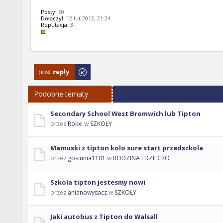
Posty:
60
Dołączył:
12 lut 2012, 21:24
Reputacja:
3
Odpowiedz
Podobne tematy
Secondary School West Bromwich lub Tipton
przez
Rokxi
w
SZKOŁY
Mamuski z tipton kolo sure start przedszkola
przez
gosiunia1101
w
RODZINA I DZIECKO
Szkola tipton jestesmy nowi
przez
anianowysacz
w
SZKOŁY
Jaki autobus z Tipton do Walsall