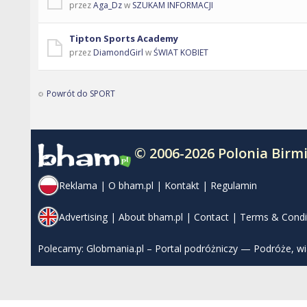
przez
Aga_Dz
w
SZUKAM INFORMACJI
Tipton Sports Academy
przez
DiamondGirl
w
ŚWIAT KOBIET
Powrót do SPORT
© 2006-2026 Polonia Bir
Reklama
|
O bham.pl
|
Kontakt
|
Regulamin
Advertising
|
About bham.pl
|
Contact
|
Terms & Condi
Polecamy:
Globmania.pl – Portal podróżniczy — Podróże, w