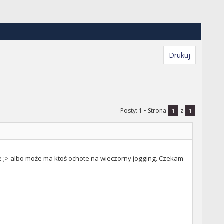
Drukuj
Posty: 1
• Strona
z
1
1
be ;> albo może ma ktoś ochote na wieczorny jogging. Czekam