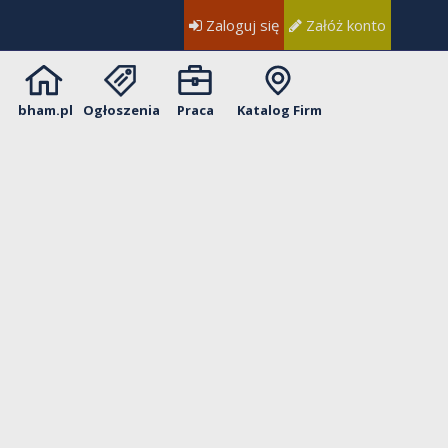
Zaloguj się
Załóż konto
bham.pl
Ogłoszenia
Praca
Katalog Firm