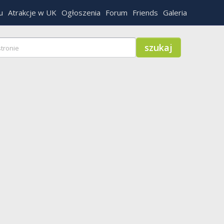
u
Atrakcje w UK
Ogłoszenia
Forum
Friends
Galeria