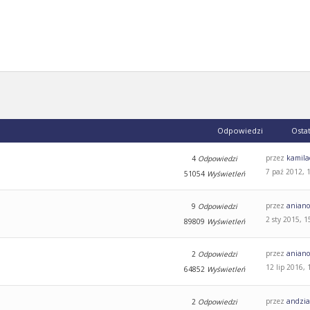
Odpowiedzi
Osta
przez
kamila
4
Odpowiedzi
7 paź 2012, 
51054
Wyświetleń
przez
aniano
9
Odpowiedzi
2 sty 2015, 1
89809
Wyświetleń
przez
aniano
2
Odpowiedzi
12 lip 2016, 
64852
Wyświetleń
przez
andzi
2
Odpowiedzi