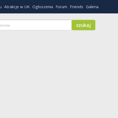
u
Atrakcje w UK
Ogłoszenia
Forum
Friends
Galeria