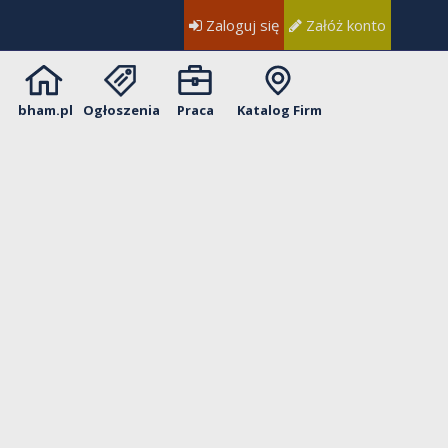
Zaloguj się
Załóż konto
bham.pl
Ogłoszenia
Praca
Katalog Firm