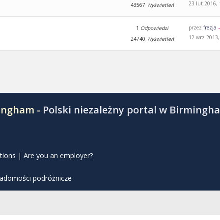
23 lut 2016,
43567
Wyświetleń
przez
frezja
1
Odpowiedzi
12 wrz 2013,
24740
Wyświetleń
mingham -
Polski niezależny portal w Birmingh
tions
|
Are you an employer?
iadomości podróżnicze