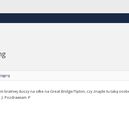
ng
 Jogging
m bratniej duszy na siłke na Great Bridge/Tipton, czy znajde tu taką oso
;). Pozdrawiam :P