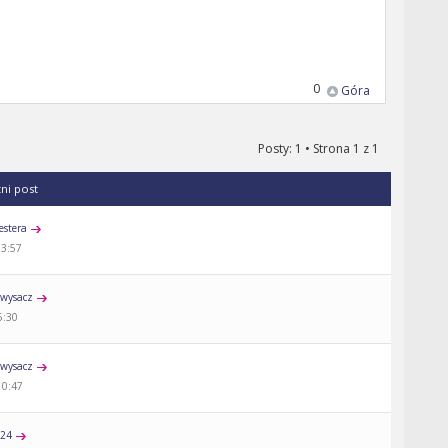
0
Góra
Posty: 1 • Strona
1
z
1
tni post
estera
13:57
wysacz
5:30
wysacz
10:47
a24