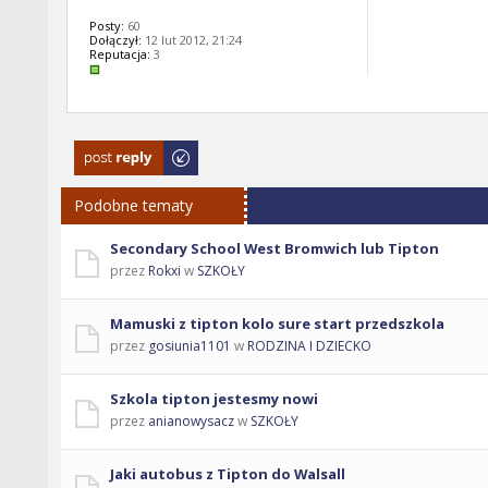
Posty:
60
Dołączył:
12 lut 2012, 21:24
Reputacja:
3
Odpowiedz
Podobne tematy
Secondary School West Bromwich lub Tipton
przez
Rokxi
w
SZKOŁY
Mamuski z tipton kolo sure start przedszkola
przez
gosiunia1101
w
RODZINA I DZIECKO
Szkola tipton jestesmy nowi
przez
anianowysacz
w
SZKOŁY
Jaki autobus z Tipton do Walsall