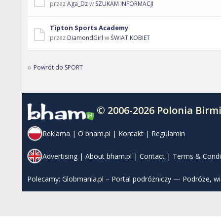
przez
Aga_Dz
w
SZUKAM INFORMACJI
Tipton Sports Academy
przez
DiamondGirl
w
ŚWIAT KOBIET
Powrót do SPORT
© 2006-2026 Polonia Bir
Reklama
|
O bham.pl
|
Kontakt
|
Regulamin
Advertising
|
About bham.pl
|
Contact
|
Terms & Condi
Polecamy:
Globmania.pl – Portal podróżniczy — Podróże, w