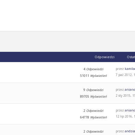
Odpowiedzi
Osta
przez
kamila
4
Odpowiedzi
7 paź 2012, 
51011
Wyświetleń
przez
aniano
9
Odpowiedzi
2 sty 2015, 1
89705
Wyświetleń
przez
aniano
2
Odpowiedzi
12 lip 2016, 
64778
Wyświetleń
przez
andzi
2
Odpowiedzi