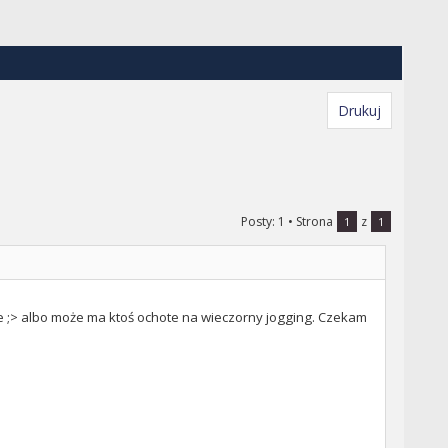
Drukuj
Posty: 1
• Strona
z
1
1
be ;> albo może ma ktoś ochote na wieczorny jogging. Czekam