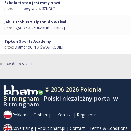
Szkola tipton jestesmy nowi
przez
anianowysacz
w
SZKOŁY
Jaki autobus z Tipton do Walsall
przez
Aga_Dz
w
SZUKAM INFORMACJI
Tipton Sports Academy
przez
DiamondGirl
w
ŚWIAT KOBIET
Powrót do SPORT
© 2006-2026 Polonia
Birmingham -
Polski niezależny portal w
Birmingham
Reklama
|
O bham.pl
|
Kontakt
|
Regulamin
Advertising
|
About bham.pl
|
Contact
|
Terms & Conditions