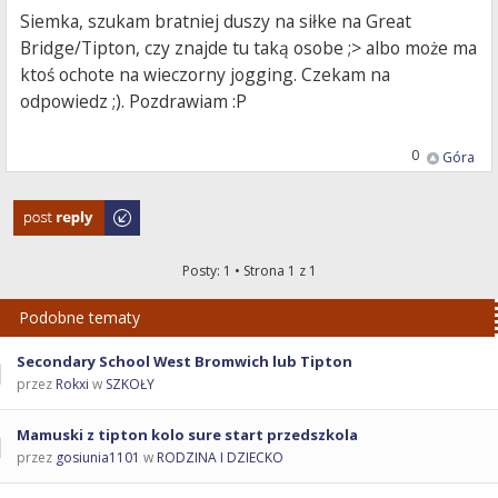
Siemka, szukam bratniej duszy na siłke na Great
Bridge/Tipton, czy znajde tu taką osobe ;> albo może ma
ktoś ochote na wieczorny jogging. Czekam na
odpowiedz ;). Pozdrawiam :P
0
Góra
Odpowiedz
Posty: 1 • Strona
1
z
1
Podobne tematy
Secondary School West Bromwich lub Tipton
przez
Rokxi
w
SZKOŁY
Mamuski z tipton kolo sure start przedszkola
przez
gosiunia1101
w
RODZINA I DZIECKO