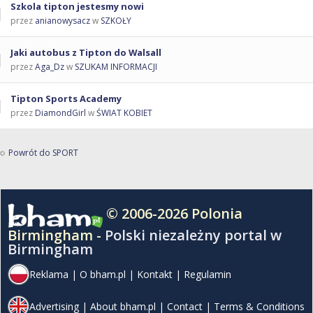
Szkola tipton jestesmy nowi
przez
anianowysacz
w
SZKOŁY
Jaki autobus z Tipton do Walsall
przez
Aga_Dz
w
SZUKAM INFORMACJI
Tipton Sports Academy
przez
DiamondGirl
w
ŚWIAT KOBIET
Powrót do SPORT
© 2006-2026 Polonia
Birmingham -
Polski niezależny portal w
Birmingham
Reklama
|
O bham.pl
|
Kontakt
|
Regulamin
Advertising
|
About bham.pl
|
Contact
|
Terms & Conditions