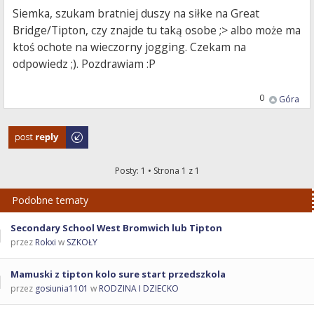
Siemka, szukam bratniej duszy na siłke na Great
Bridge/Tipton, czy znajde tu taką osobe ;> albo może ma
ktoś ochote na wieczorny jogging. Czekam na
odpowiedz ;). Pozdrawiam :P
0
Góra
Odpowiedz
Posty: 1 • Strona
1
z
1
Podobne tematy
Secondary School West Bromwich lub Tipton
przez
Rokxi
w
SZKOŁY
Mamuski z tipton kolo sure start przedszkola
przez
gosiunia1101
w
RODZINA I DZIECKO