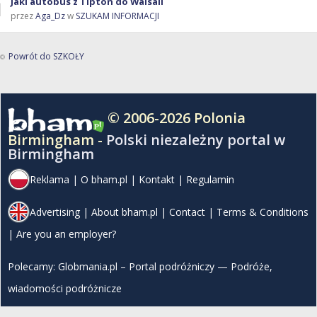
Jaki autobus z Tipton do Walsall
przez
Aga_Dz
w
SZUKAM INFORMACJI
Powrót do SZKOŁY
© 2006-2026 Polonia
Birmingham -
Polski niezależny portal w
Birmingham
Reklama
|
O bham.pl
|
Kontakt
|
Regulamin
Advertising
|
About bham.pl
|
Contact
|
Terms & Conditions
|
Are you an employer?
Polecamy:
Globmania.pl – Portal podróżniczy — Podróże,
wiadomości podróżnicze