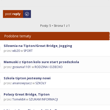
Odpowiedz
Posty: 5 • Strona
1
z
1
Podobne tematy
Silownia na Tipton/Great Bridge, Jogging
przez
wb20
w
SPORT
Mamuski z tipton kolo sure start przedszkola
przez
gosiunia1101
w
RODZINA I DZIECKO
Szkola tipton jestesmy nowi
przez
anianowysacz
w
SZKOŁY
Polacy Great Bridge, Tipton
przez
Tomek84
w
SZUKAM INFORMACJI