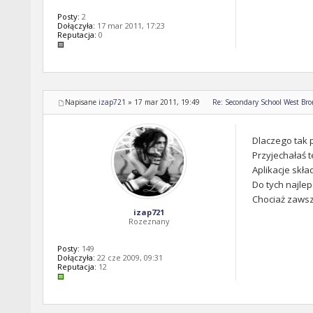
Posty:
2
Dołączyła:
17 mar 2011, 17:23
Reputacja:
0
Napisane
izap721
»
17 mar 2011, 19:49
Re: Secondary School West Br
Dlaczego tak 
Przyjechałaś t
Aplikacje skła
Do tych najlep
Chociaż zaws
izap721
Rozeznany
Posty:
149
Dołączyła:
22 cze 2009, 09:31
Reputacja:
12