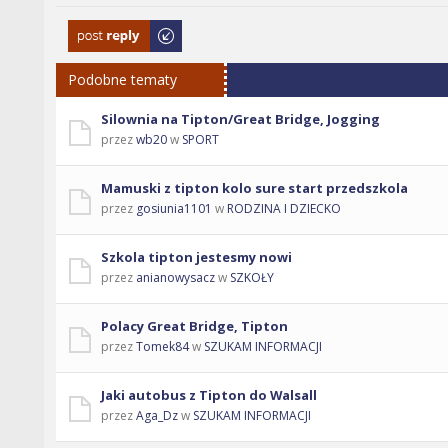
Odpowiedz
Podobne tematy
Silownia na Tipton/Great Bridge, Jogging
przez
wb20
w
SPORT
Mamuski z tipton kolo sure start przedszkola
przez
gosiunia1101
w
RODZINA I DZIECKO
Szkola tipton jestesmy nowi
przez
anianowysacz
w
SZKOŁY
Polacy Great Bridge, Tipton
przez
Tomek84
w
SZUKAM INFORMACJI
Jaki autobus z Tipton do Walsall
przez
Aga_Dz
w
SZUKAM INFORMACJI