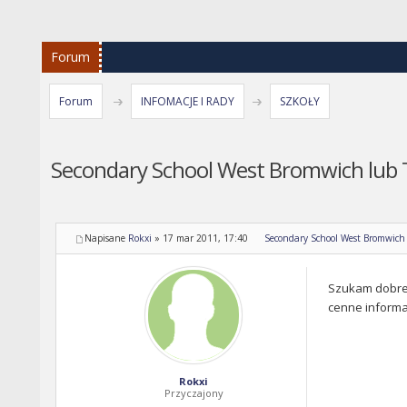
Forum
Forum
INFOMACJE I RADY
SZKOŁY
Secondary School West Bromwich lub 
Napisane
Rokxi
»
17 mar 2011, 17:40
Secondary School West Bromwich 
Szukam dobrej 
cenne informa
Rokxi
Przyczajony