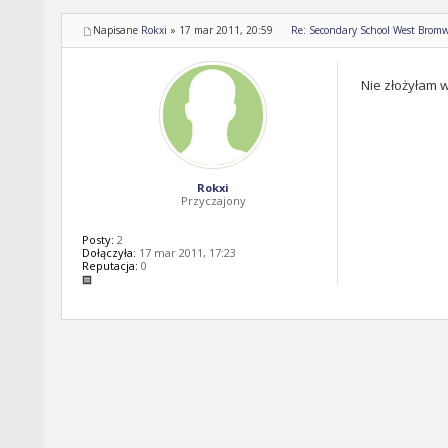
Napisane
Rokxi
»
17 mar 2011, 20:59
Re: Secondary School West Bromw
Nie złożyłam wc
Rokxi
Przyczajony
Posty:
2
Dołączyła:
17 mar 2011, 17:23
Reputacja:
0