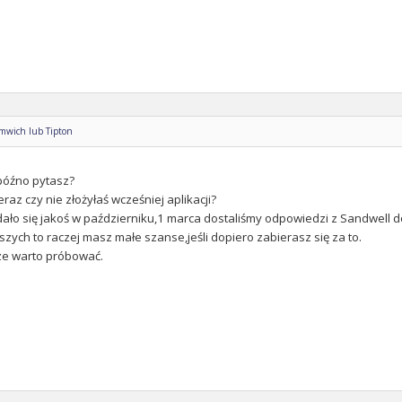
omwich lub Tipton
późno pytasz?
eraz czy nie złożyłaś wcześniej aplikacji?
dało się jakoś w październiku,1 marca dostaliśmy odpowiedzi z Sandwell do 
szych to raczej masz małe szanse,jeśli dopiero zabierasz się za to.
ze warto próbować.