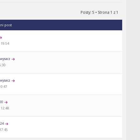
Posty: 5 • Strona
1
z
1
tni post
 19:54
wysacz
5:30
wysacz
10:47
00
 12:48
a24
 17:45