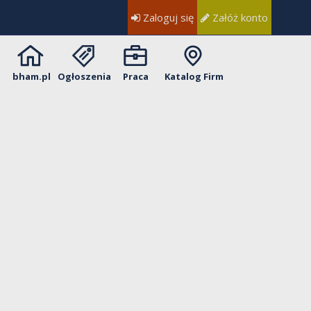
Zaloguj się
Załóż konto
bham.pl
Ogłoszenia
Praca
Katalog Firm