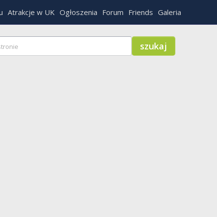
u
Atrakcje w UK
Ogłoszenia
Forum
Friends
Galeria