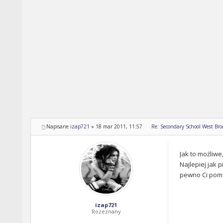
Napisane
izap721
»
18 mar 2011, 11:57
Re: Secondary School West Br
Jak to możliwe
Najlepiej jak
pewno Ci pom
izap721
Rozeznany