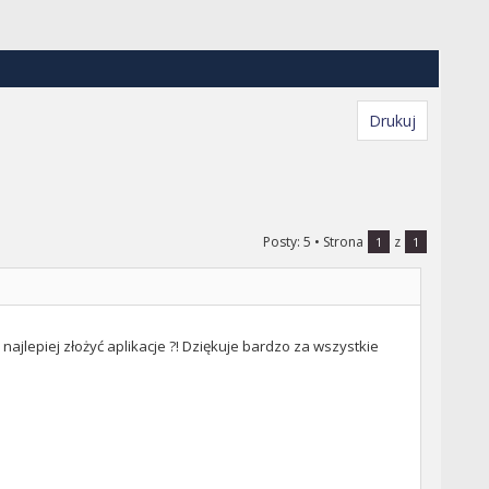
Drukuj
Posty: 5
• Strona
z
1
1
 najlepiej złożyć aplikacje ?! Dziękuje bardzo za wszystkie