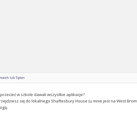
omwich lub Tipton
,przecież w szkole dawali wszystkie aplikacje?
 przejdziesz się do lokalnego Shaftesbury House (u mnie jest na West Bro
ogą.