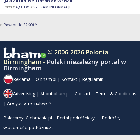
Jaki autobus z Tipton do Walsall
przez
Aga_Dz
w
SZUKAM INFORMACJI
Powrót do SZKOŁY
© 2006-2026 Polonia
Birmingham -
Polski niezależny portal w
Birmingham
Reklama
|
O bham.pl
|
Kontakt
|
Regulamin
Advertising
|
About bham.pl
|
Contact
|
Terms & Conditions
|
Are you an employer?
Polecamy:
Globmania.pl – Portal podróżniczy — Podróże,
wiadomości podróżnicze