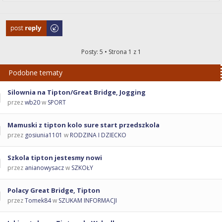
Odpowiedz
Posty: 5 • Strona
1
z
1
Podobne tematy
Silownia na Tipton/Great Bridge, Jogging
przez
wb20
w
SPORT
Mamuski z tipton kolo sure start przedszkola
przez
gosiunia1101
w
RODZINA I DZIECKO
Szkola tipton jestesmy nowi
przez
anianowysacz
w
SZKOŁY
Polacy Great Bridge, Tipton
przez
Tomek84
w
SZUKAM INFORMACJI