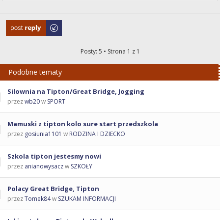
Odpowiedz
Posty: 5 • Strona
1
z
1
Podobne tematy
Silownia na Tipton/Great Bridge, Jogging
przez
wb20
w
SPORT
Mamuski z tipton kolo sure start przedszkola
przez
gosiunia1101
w
RODZINA I DZIECKO
Szkola tipton jestesmy nowi
przez
anianowysacz
w
SZKOŁY
Polacy Great Bridge, Tipton
przez
Tomek84
w
SZUKAM INFORMACJI