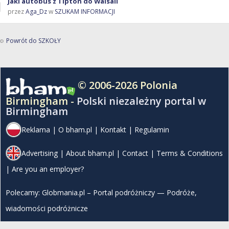
Jaki autobus z Tipton do Walsall
przez
Aga_Dz
w
SZUKAM INFORMACJI
Powrót do SZKOŁY
© 2006-2026 Polonia
Birmingham -
Polski niezależny portal w
Birmingham
Reklama
|
O bham.pl
|
Kontakt
|
Regulamin
Advertising
|
About bham.pl
|
Contact
|
Terms & Conditions
|
Are you an employer?
Polecamy:
Globmania.pl – Portal podróżniczy — Podróże,
wiadomości podróżnicze