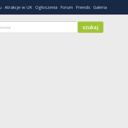
u
Atrakcje w UK
Ogłoszenia
Forum
Friends
Galeria