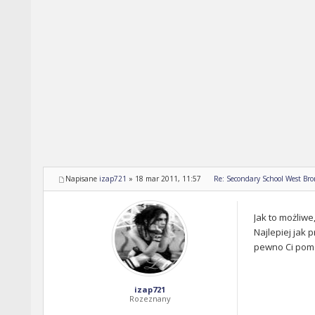
Napisane
izap721
»
18 mar 2011, 11:57
Re: Secondary School West Br
Jak to możliwe
Najlepiej jak
pewno Ci pom
izap721
Rozeznany