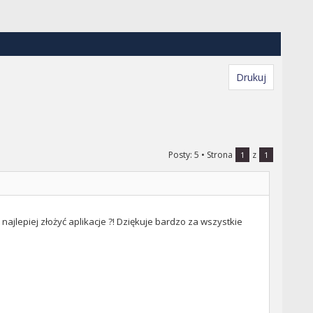
Drukuj
Posty: 5
• Strona
z
1
1
 najlepiej złożyć aplikacje ?! Dziękuje bardzo za wszystkie