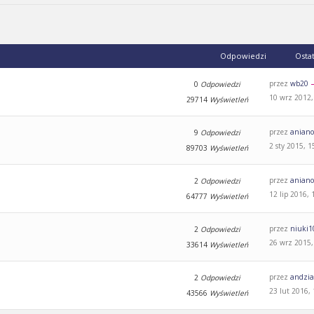
Odpowiedzi
Osta
przez
wb20
0
Odpowiedzi
10 wrz 2012,
29714
Wyświetleń
przez
aniano
9
Odpowiedzi
2 sty 2015, 1
89703
Wyświetleń
przez
aniano
2
Odpowiedzi
12 lip 2016, 
64777
Wyświetleń
przez
niuki1
2
Odpowiedzi
26 wrz 2015,
33614
Wyświetleń
przez
andzi
2
Odpowiedzi
23 lut 2016,
43566
Wyświetleń