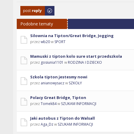
Odpowiedz
Podobne tematy
Silownia na Tipton/Great Bridge, Jogging
przez
wb20
w
SPORT
Mamuski z tipton kolo sure start przedszkola
przez
gosiunia1101
w
RODZINA I DZIECKO
Szkola tipton jestesmy nowi
przez
anianowysacz
w
SZKOŁY
Polacy Great Bridge, Tipton
przez
Tomek84
w
SZUKAM INFORMACJI
Jaki autobus z Tipton do Walsall
przez
Aga_Dz
w
SZUKAM INFORMACJI