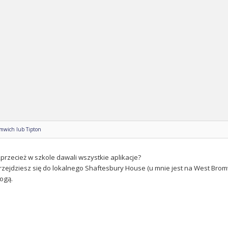
omwich lub Tipton
,przecież w szkole dawali wszystkie aplikacje?
 przejdziesz się do lokalnego Shaftesbury House (u mnie jest na West Bro
ogą.