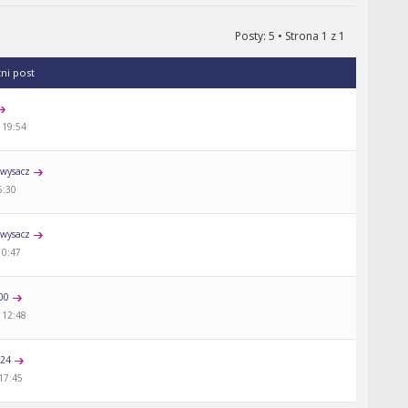
Posty: 5 • Strona
1
z
1
tni post
 19:54
wysacz
5:30
wysacz
10:47
00
 12:48
a24
 17:45