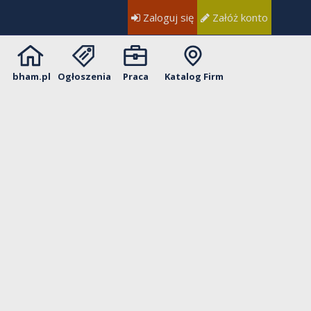
Zaloguj się
Załóż konto
bham.pl
Ogłoszenia
Praca
Katalog Firm