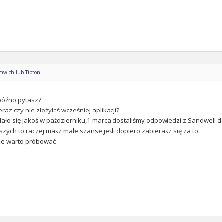
omwich lub Tipton
późno pytasz?
eraz czy nie złożyłaś wcześniej aplikacji?
dało się jakoś w październiku,1 marca dostaliśmy odpowiedzi z Sandwell do 
szych to raczej masz małe szanse,jeśli dopiero zabierasz się za to.
ze warto próbować.