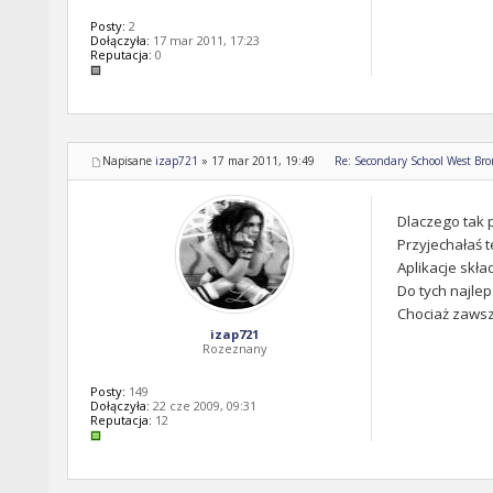
Posty:
2
Dołączyła:
17 mar 2011, 17:23
Reputacja:
0
Napisane
izap721
»
17 mar 2011, 19:49
Re: Secondary School West Br
Dlaczego tak 
Przyjechałaś t
Aplikacje skła
Do tych najlep
Chociaż zaws
izap721
Rozeznany
Posty:
149
Dołączyła:
22 cze 2009, 09:31
Reputacja:
12