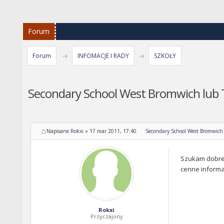
Forum
Forum
INFOMACJE I RADY
SZKOŁY
Secondary School West Bromwich lub 
Napisane
Rokxi
»
17 mar 2011, 17:40
Secondary School West Bromwich 
Szukam dobrej 
cenne informa
Rokxi
Przyczajony