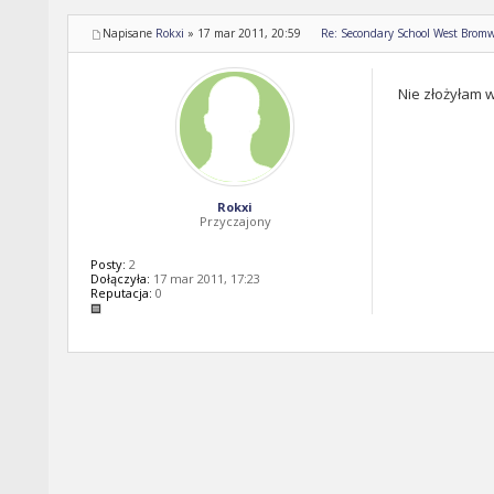
Napisane
Rokxi
»
17 mar 2011, 20:59
Re: Secondary School West Bromw
Nie złożyłam wc
Rokxi
Przyczajony
Posty:
2
Dołączyła:
17 mar 2011, 17:23
Reputacja:
0