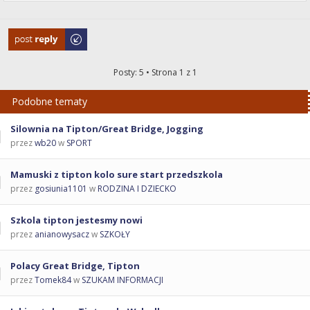
Odpowiedz
Posty: 5 • Strona
1
z
1
Podobne tematy
Silownia na Tipton/Great Bridge, Jogging
przez
wb20
w
SPORT
Mamuski z tipton kolo sure start przedszkola
przez
gosiunia1101
w
RODZINA I DZIECKO
Szkola tipton jestesmy nowi
przez
anianowysacz
w
SZKOŁY
Polacy Great Bridge, Tipton
przez
Tomek84
w
SZUKAM INFORMACJI