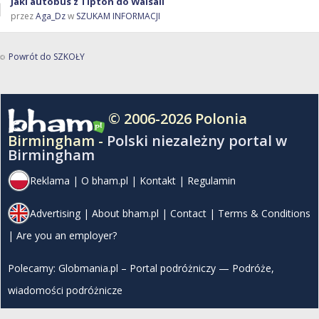
Jaki autobus z Tipton do Walsall
przez
Aga_Dz
w
SZUKAM INFORMACJI
Powrót do SZKOŁY
© 2006-2026 Polonia
Birmingham -
Polski niezależny portal w
Birmingham
Reklama
|
O bham.pl
|
Kontakt
|
Regulamin
Advertising
|
About bham.pl
|
Contact
|
Terms & Conditions
|
Are you an employer?
Polecamy:
Globmania.pl – Portal podróżniczy — Podróże,
wiadomości podróżnicze