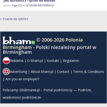
Jaki autobus z Tipton do Walsall
przez
Aga_Dz
w
SZUKAM INFORMACJI
Powrót do SZKOŁY
© 2006-2026 Polonia
Birmingham -
Polski niezależny portal w
Birmingham
Reklama
|
O bham.pl
|
Kontakt
|
Regulamin
Advertising
|
About bham.pl
|
Contact
|
Terms & Conditions
|
Are you an employer?
Polecamy:
Globmania.pl – Portal podróżniczy — Podróże,
wiadomości podróżnicze