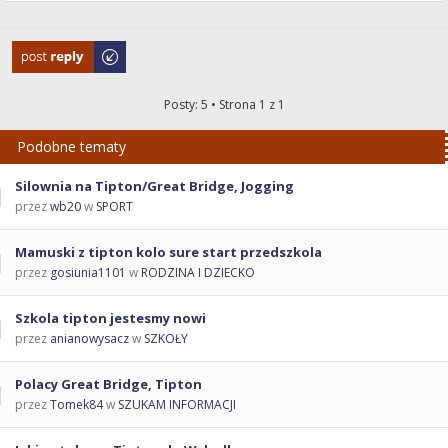
Odpowiedz
Posty: 5 • Strona
1
z
1
Podobne tematy
Silownia na Tipton/Great Bridge, Jogging
przez
wb20
w
SPORT
Mamuski z tipton kolo sure start przedszkola
przez
gosiunia1101
w
RODZINA I DZIECKO
Szkola tipton jestesmy nowi
przez
anianowysacz
w
SZKOŁY
Polacy Great Bridge, Tipton
przez
Tomek84
w
SZUKAM INFORMACJI