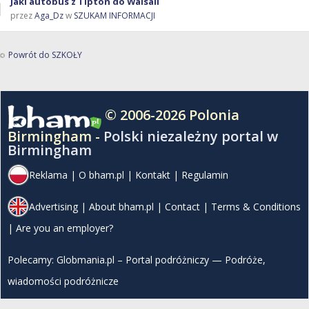
Jaki autobus z Tipton do Walsall
przez
Aga_Dz
w
SZUKAM INFORMACJI
Powrót do SZKOŁY
© 2006-2026 Polonia
Birmingham -
Polski niezależny portal w
Birmingham
Reklama
|
O bham.pl
|
Kontakt
|
Regulamin
Advertising
|
About bham.pl
|
Contact
|
Terms & Conditions
|
Are you an employer?
Polecamy:
Globmania.pl – Portal podróżniczy — Podróże,
wiadomości podróżnicze