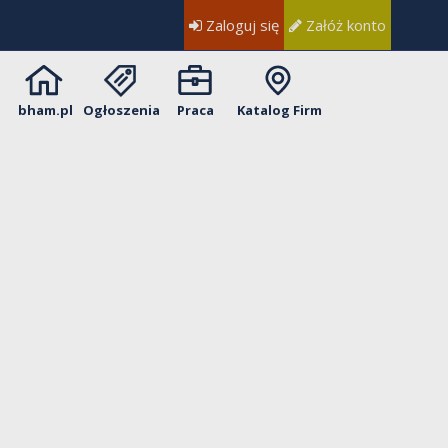
Zaloguj się
Załóż konto
bham.pl
Ogłoszenia
Praca
Katalog Firm