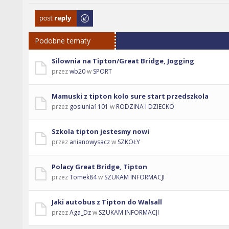
Odpowiedz
Podobne tematy
Silownia na Tipton/Great Bridge, Jogging
przez
wb20
w
SPORT
Mamuski z tipton kolo sure start przedszkola
przez
gosiunia1101
w
RODZINA I DZIECKO
Szkola tipton jestesmy nowi
przez
anianowysacz
w
SZKOŁY
Polacy Great Bridge, Tipton
przez
Tomek84
w
SZUKAM INFORMACJI
Jaki autobus z Tipton do Walsall
przez
Aga_Dz
w
SZUKAM INFORMACJI