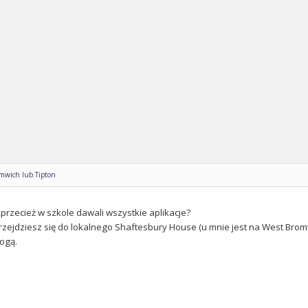
omwich lub Tipton
,przecież w szkole dawali wszystkie aplikacje?
 przejdziesz się do lokalnego Shaftesbury House (u mnie jest na West Bro
ogą.