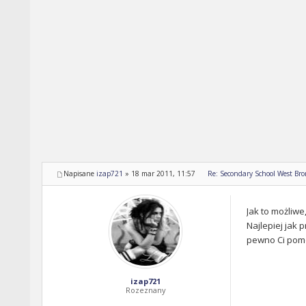
Napisane
izap721
»
18 mar 2011, 11:57
Re: Secondary School West Br
Jak to możliwe
Najlepiej jak
pewno Ci pom
izap721
Rozeznany