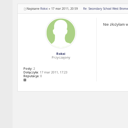
Napisane
Rokxi
»
17 mar 2011, 20:59
Re: Secondary School West Bromw
Nie złożyłam wc
Rokxi
Przyczajony
Posty:
2
Dołączyła:
17 mar 2011, 17:23
Reputacja:
0