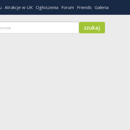
u
Atrakcje w UK
Ogłoszenia
Forum
Friends
Galeria