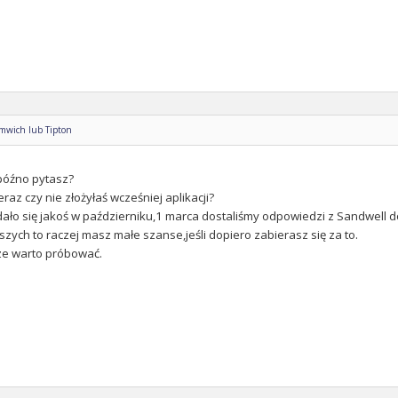
omwich lub Tipton
późno pytasz?
eraz czy nie złożyłaś wcześniej aplikacji?
dało się jakoś w październiku,1 marca dostaliśmy odpowiedzi z Sandwell do 
szych to raczej masz małe szanse,jeśli dopiero zabierasz się za to.
ze warto próbować.