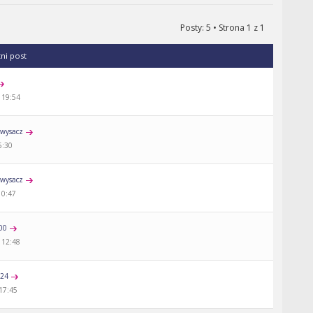
Posty: 5 • Strona
1
z
1
tni post
 19:54
wysacz
5:30
wysacz
10:47
00
 12:48
a24
 17:45