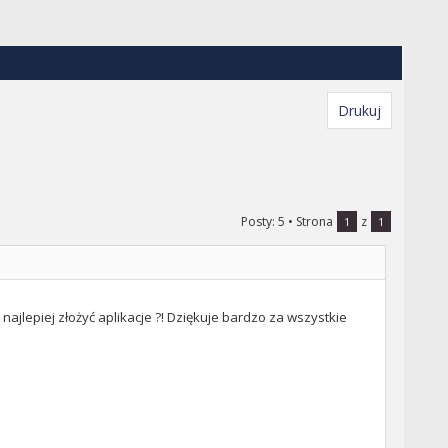
Drukuj
Posty: 5
• Strona
z
1
1
 najlepiej złożyć aplikacje ?! Dziękuje bardzo za wszystkie