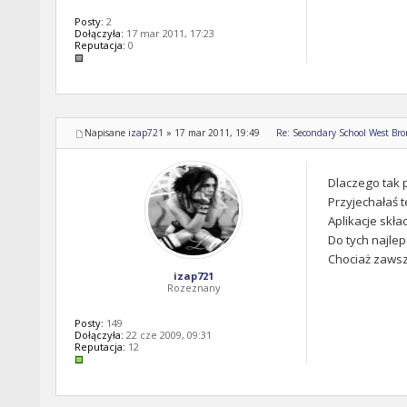
Posty:
2
Dołączyła:
17 mar 2011, 17:23
Reputacja:
0
Napisane
izap721
»
17 mar 2011, 19:49
Re: Secondary School West Br
Dlaczego tak 
Przyjechałaś t
Aplikacje skła
Do tych najlep
Chociaż zaws
izap721
Rozeznany
Posty:
149
Dołączyła:
22 cze 2009, 09:31
Reputacja:
12