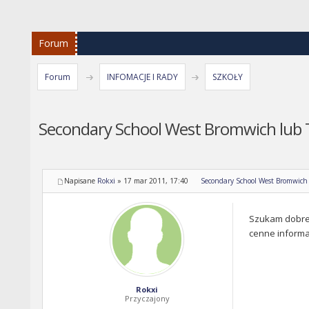
Forum
Forum
INFOMACJE I RADY
SZKOŁY
Secondary School West Bromwich lub 
Napisane
Rokxi
»
17 mar 2011, 17:40
Secondary School West Bromwich 
Szukam dobrej 
cenne informa
Rokxi
Przyczajony