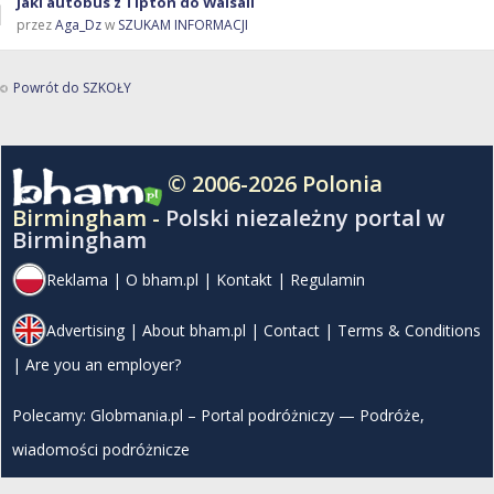
Jaki autobus z Tipton do Walsall
przez
Aga_Dz
w
SZUKAM INFORMACJI
Powrót do SZKOŁY
© 2006-2026 Polonia
Birmingham -
Polski niezależny portal w
Birmingham
Reklama
|
O bham.pl
|
Kontakt
|
Regulamin
Advertising
|
About bham.pl
|
Contact
|
Terms & Conditions
|
Are you an employer?
Polecamy:
Globmania.pl – Portal podróżniczy — Podróże,
wiadomości podróżnicze