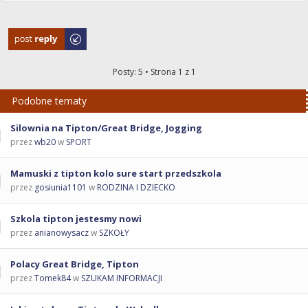
Odpowiedz
Posty: 5 • Strona
1
z
1
Podobne tematy
Silownia na Tipton/Great Bridge, Jogging
przez
wb20
w
SPORT
Mamuski z tipton kolo sure start przedszkola
przez
gosiunia1101
w
RODZINA I DZIECKO
Szkola tipton jestesmy nowi
przez
anianowysacz
w
SZKOŁY
Polacy Great Bridge, Tipton
przez
Tomek84
w
SZUKAM INFORMACJI