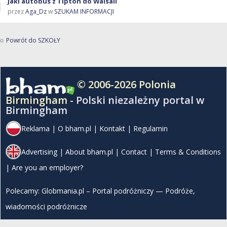
Jaki autobus z Tipton do Walsall
przez
Aga_Dz
w
SZUKAM INFORMACJI
Powrót do SZKOŁY
© 2006-2026 Polonia
Birmingham -
Polski niezależny portal w
Birmingham
Reklama
|
O bham.pl
|
Kontakt
|
Regulamin
Advertising
|
About bham.pl
|
Contact
|
Terms & Conditions
|
Are you an employer?
Polecamy:
Globmania.pl – Portal podróżniczy — Podróże,
wiadomości podróżnicze