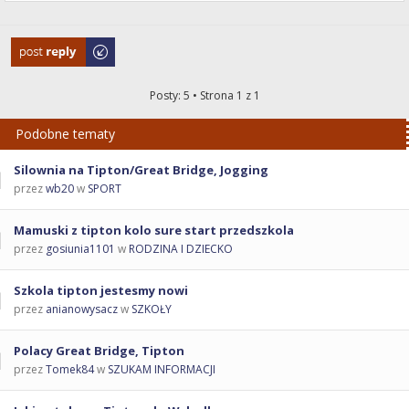
Odpowiedz
Posty: 5 • Strona
1
z
1
Podobne tematy
Silownia na Tipton/Great Bridge, Jogging
przez
wb20
w
SPORT
Mamuski z tipton kolo sure start przedszkola
przez
gosiunia1101
w
RODZINA I DZIECKO
Szkola tipton jestesmy nowi
przez
anianowysacz
w
SZKOŁY
Polacy Great Bridge, Tipton
przez
Tomek84
w
SZUKAM INFORMACJI