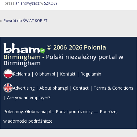
przez
anianowysacz
w
SZKOŁY
Powrót do ŚWIAT KOBIET
© 2006-2026 Polonia
Birmingham -
Polski niezależny portal w
Birmingham
Reklama
|
O bham.pl
|
Kontakt
|
Regulamin
Advertising
|
About bham.pl
|
Contact
|
Terms & Conditions
|
Are you an employer?
Polecamy:
Globmania.pl – Portal podróżniczy — Podróże,
wiadomości podróżnicze