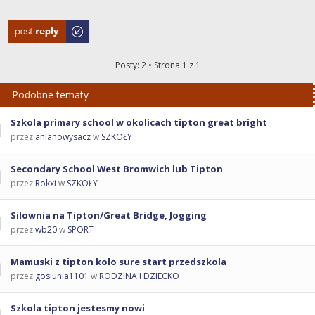
Odpowiedz
Posty: 2 • Strona
1
z
1
Podobne tematy
Szkola primary school w okolicach tipton great bright
przez
anianowysacz
w
SZKOŁY
Secondary School West Bromwich lub Tipton
przez
Rokxi
w
SZKOŁY
Silownia na Tipton/Great Bridge, Jogging
przez
wb20
w
SPORT
Mamuski z tipton kolo sure start przedszkola
przez
gosiunia1101
w
RODZINA I DZIECKO
Szkola tipton jestesmy nowi