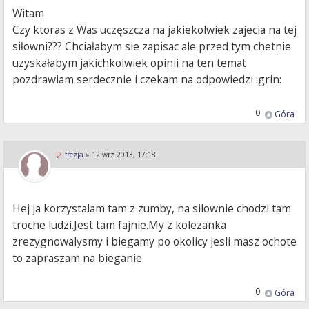
Witam
Czy ktoras z Was uczęszcza na jakiekolwiek zajecia na tej
siłowni??? Chciałabym sie zapisac ale przed tym chetnie
uzyskałabym jakichkolwiek opinii na ten temat
pozdrawiam serdecznie i czekam na odpowiedzi :grin:
0
Góra
frezja
»
12 wrz 2013, 17:18
Hej ja korzystalam tam z zumby, na silownie chodzi tam
troche ludzi.Jest tam fajnie.My z kolezanka
zrezygnowalysmy i biegamy po okolicy jesli masz ochote
to zapraszam na bieganie.
0
Góra