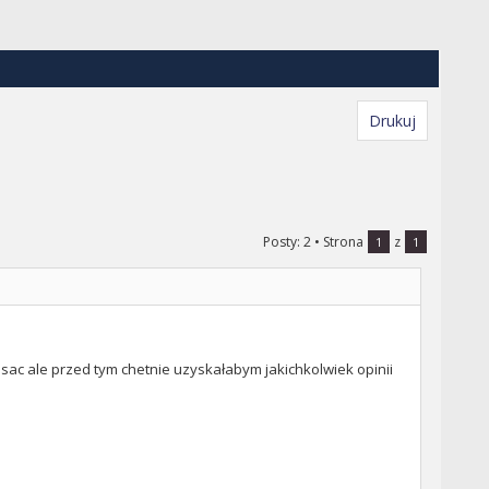
Drukuj
Posty: 2
• Strona
z
1
1
isac ale przed tym chetnie uzyskałabym jakichkolwiek opinii