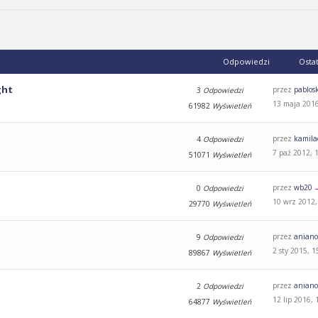
Odpowiedzi
Osta
ght
przez
pablos
3
Odpowiedzi
13 maja 2016
61982
Wyświetleń
przez
kamila
4
Odpowiedzi
7 paź 2012, 
51071
Wyświetleń
przez
wb20
0
Odpowiedzi
10 wrz 2012,
29770
Wyświetleń
przez
aniano
9
Odpowiedzi
2 sty 2015, 1
89867
Wyświetleń
przez
aniano
2
Odpowiedzi
12 lip 2016, 
64877
Wyświetleń