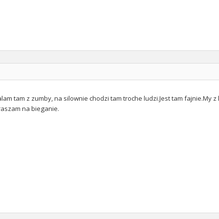
alam tam z zumby, na silownie chodzi tam troche ludzi.Jest tam fajnie.My
raszam na bieganie.