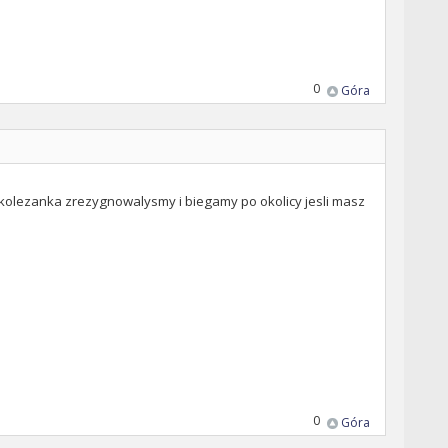
0
Góra
 z kolezanka zrezygnowalysmy i biegamy po okolicy jesli masz
0
Góra