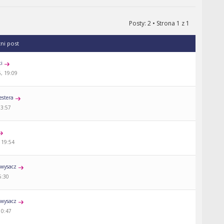
Posty: 2 • Strona
1
z
1
tni post
ki
, 19:09
estera
13:57
 19:54
wysacz
5:30
wysacz
10:47