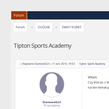
Forum
Forum
OGÓLNE
ŚWIAT KOBIET
Tipton Sports Academy
Napisane
DiamondGirl
»
11 wrz 2013, 19:02
Tipton Sports Academy
Witam
Czy ktoras z W
na ten temat 
DiamondGirl
Przyczajony