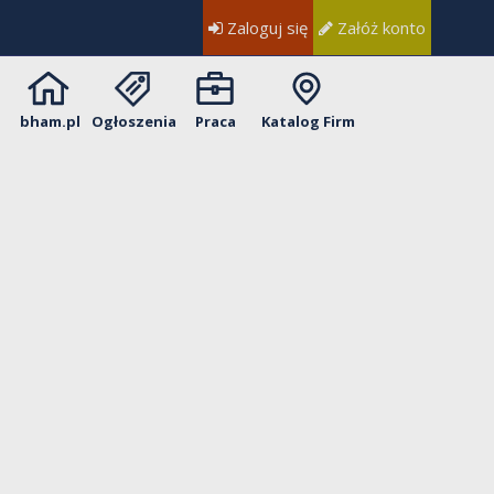
Zaloguj się
Załóż konto
bham.pl
Ogłoszenia
Praca
Katalog Firm