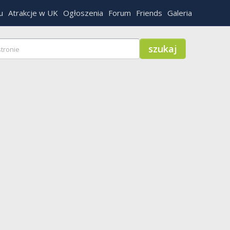
u
Atrakcje w UK
Ogłoszenia
Forum
Friends
Galeria