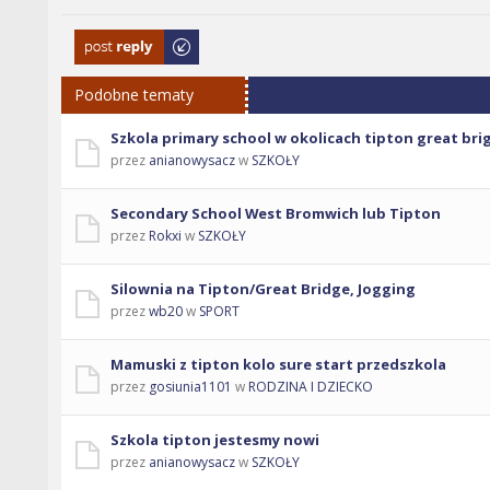
Odpowiedz
Podobne tematy
Szkola primary school w okolicach tipton great bri
przez
anianowysacz
w
SZKOŁY
Secondary School West Bromwich lub Tipton
przez
Rokxi
w
SZKOŁY
Silownia na Tipton/Great Bridge, Jogging
przez
wb20
w
SPORT
Mamuski z tipton kolo sure start przedszkola
przez
gosiunia1101
w
RODZINA I DZIECKO
Szkola tipton jestesmy nowi
przez
anianowysacz
w
SZKOŁY