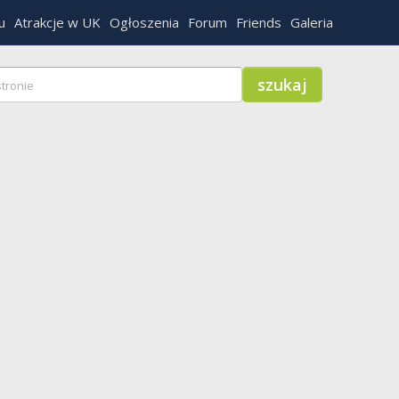
u
Atrakcje w UK
Ogłoszenia
Forum
Friends
Galeria