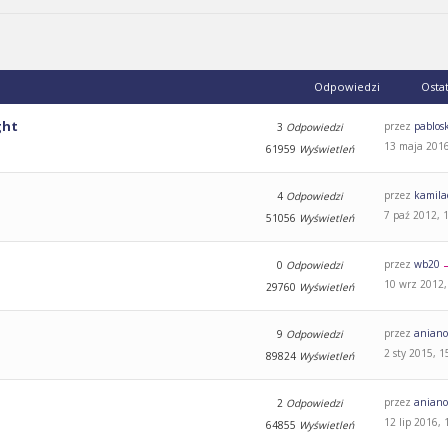
Odpowiedzi
Osta
ght
przez
pablos
3
Odpowiedzi
13 maja 2016
61959
Wyświetleń
przez
kamila
4
Odpowiedzi
7 paź 2012, 
51056
Wyświetleń
przez
wb20
0
Odpowiedzi
10 wrz 2012,
29760
Wyświetleń
przez
aniano
9
Odpowiedzi
2 sty 2015, 1
89824
Wyświetleń
przez
aniano
2
Odpowiedzi
12 lip 2016, 
64855
Wyświetleń