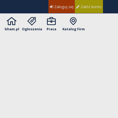
Zaloguj się
Załóż konto
bham.pl
Ogłoszenia
Praca
Katalog Firm