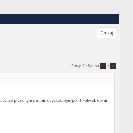
Drukuj
Posty: 2
• Strona
z
1
1
isac ale przed tym chetnie uzyskałabym jakichkolwiek opinii