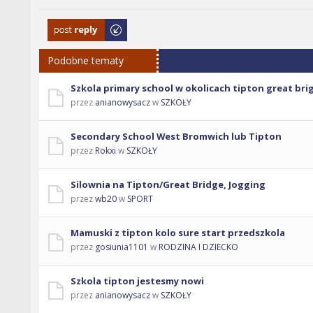
Odpowiedz
Podobne tematy
Szkola primary school w okolicach tipton great bri
przez
anianowysacz
w
SZKOŁY
Secondary School West Bromwich lub Tipton
przez
Rokxi
w
SZKOŁY
Silownia na Tipton/Great Bridge, Jogging
przez
wb20
w
SPORT
Mamuski z tipton kolo sure start przedszkola
przez
gosiunia1101
w
RODZINA I DZIECKO
Szkola tipton jestesmy nowi
przez
anianowysacz
w
SZKOŁY