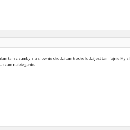
alam tam z zumby, na silownie chodzi tam troche ludzi.Jest tam fajnie.My
raszam na bieganie.