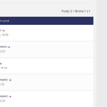
Posty: 2 • Strona
1
z
1
tni post
ki
, 19:09
estera
13:57
 19:54
wysacz
5:30
wysacz
10:47