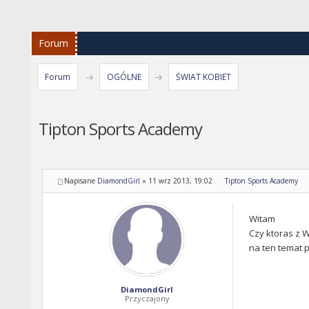
Forum
Forum
OGÓLNE
ŚWIAT KOBIET
Tipton Sports Academy
Napisane
DiamondGirl
»
11 wrz 2013, 19:02
Tipton Sports Academy
Witam
Czy ktoras z W
na ten temat 
DiamondGirl
Przyczajony