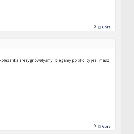
0
Góra
 z kolezanka zrezygnowalysmy i biegamy po okolicy jesli masz
0
Góra