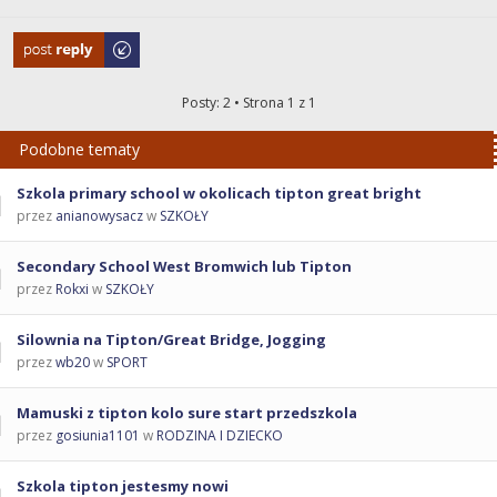
Odpowiedz
Posty: 2 • Strona
1
z
1
Podobne tematy
Szkola primary school w okolicach tipton great bright
przez
anianowysacz
w
SZKOŁY
Secondary School West Bromwich lub Tipton
przez
Rokxi
w
SZKOŁY
Silownia na Tipton/Great Bridge, Jogging
przez
wb20
w
SPORT
Mamuski z tipton kolo sure start przedszkola
przez
gosiunia1101
w
RODZINA I DZIECKO
Szkola tipton jestesmy nowi