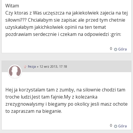
Witam
Czy ktoras z Was uczęszcza na jakiekolwiek zajecia na tej
siłowni??? Chciałabym sie zapisac ale przed tym chetnie
uzyskałabym jakichkolwiek opinii na ten temat
pozdrawiam serdecznie i czekam na odpowiedzi :grin:
0
Góra
frezja
»
12 wrz 2013, 17:18
Hej ja korzystalam tam z zumby, na silownie chodzi tam
troche ludzi.Jest tam fajnie.My z kolezanka
zrezygnowalysmy i biegamy po okolicy jesli masz ochote
to zapraszam na bieganie.
0
Góra