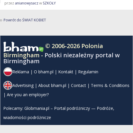
przez
anianowysacz
w
SZKOŁY
Powrót do ŚWIAT KOBIET
© 2006-2026 Polonia
Birmingham -
Polski niezależny portal w
Birmingham
Reklama
|
O bham.pl
|
Kontakt
|
Regulamin
Advertising
|
About bham.pl
|
Contact
|
Terms & Conditions
|
Are you an employer?
Polecamy:
Globmania.pl – Portal podróżniczy — Podróże,
wiadomości podróżnicze