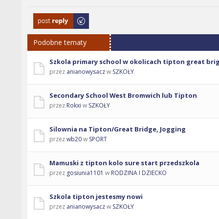
Odpowiedz
Podobne tematy
Szkola primary school w okolicach tipton great bri
przez
anianowysacz
w
SZKOŁY
Secondary School West Bromwich lub Tipton
przez
Rokxi
w
SZKOŁY
Silownia na Tipton/Great Bridge, Jogging
przez
wb20
w
SPORT
Mamuski z tipton kolo sure start przedszkola
przez
gosiunia1101
w
RODZINA I DZIECKO
Szkola tipton jestesmy nowi
przez
anianowysacz
w
SZKOŁY