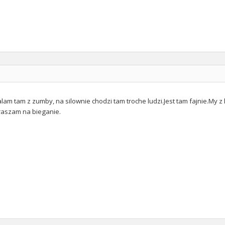
alam tam z zumby, na silownie chodzi tam troche ludzi.Jest tam fajnie.My
raszam na bieganie.