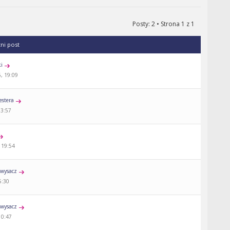
Posty: 2 • Strona
1
z
1
tni post
ki
, 19:09
estera
13:57
 19:54
wysacz
5:30
wysacz
10:47