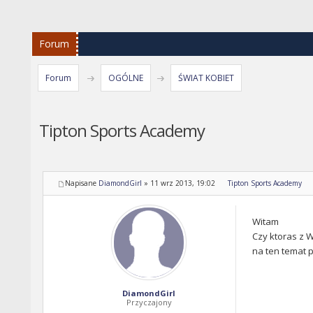
Forum
Forum
OGÓLNE
ŚWIAT KOBIET
Tipton Sports Academy
Napisane
DiamondGirl
»
11 wrz 2013, 19:02
Tipton Sports Academy
Witam
Czy ktoras z W
na ten temat 
DiamondGirl
Przyczajony