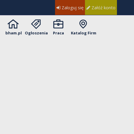
Zaloguj się
Załóż konto
bham.pl
Ogłoszenia
Praca
Katalog Firm