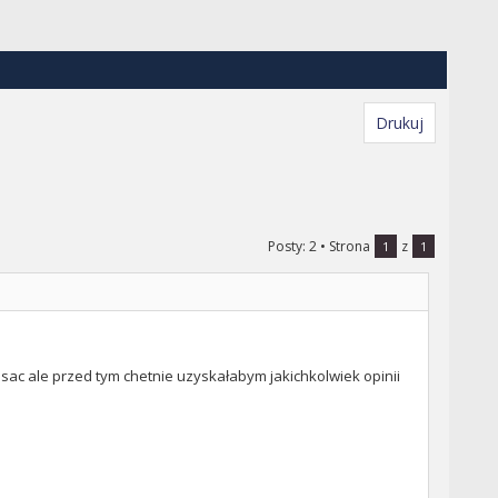
Drukuj
Posty: 2
• Strona
z
1
1
isac ale przed tym chetnie uzyskałabym jakichkolwiek opinii