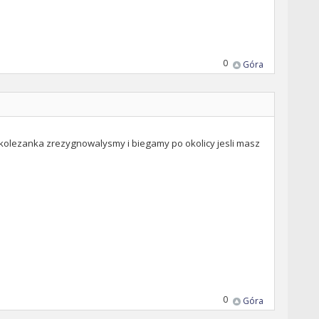
0
Góra
 z kolezanka zrezygnowalysmy i biegamy po okolicy jesli masz
0
Góra