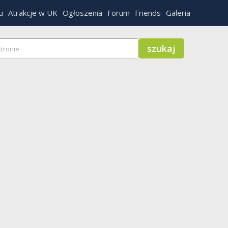
u
Atrakcje w UK
Ogłoszenia
Forum
Friends
Galeria