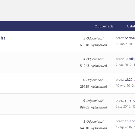
Odpowiedzi
Osta
ght
przez
pablos
3
Odpowiedzi
13 maja 2016
61918
Wyświetleń
przez
kamila
4
Odpowiedzi
7 paź 2012, 
51043
Wyświetleń
przez
wb20
0
Odpowiedzi
10 wrz 2012,
29739
Wyświetleń
przez
aniano
9
Odpowiedzi
2 sty 2015, 1
89765
Wyświetleń
przez
aniano
2
Odpowiedzi
12 lip 2016, 
64818
Wyświetleń