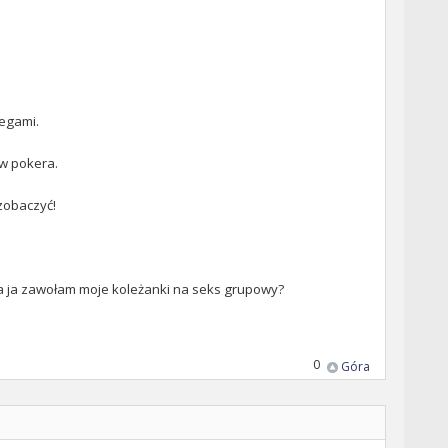
legami.
 w pokera.
zobaczyć!
 a ja zawołam moje koleżanki na seks grupowy?
0
Góra