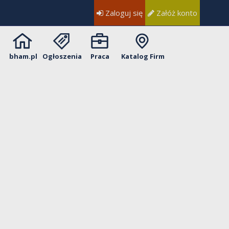
Zaloguj się
Załóż konto
bham.pl
Ogłoszenia
Praca
Katalog Firm