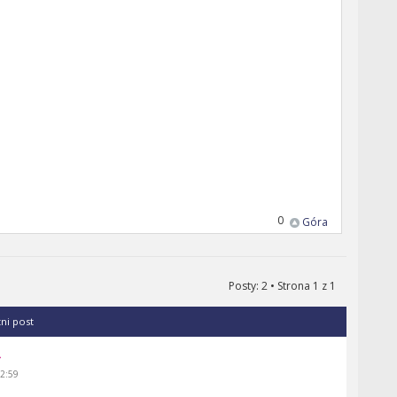
0
Góra
Posty: 2 • Strona
1
z
1
tni post
12:59