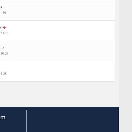
21:59
ty
 23:13
 20:27
21:25
am