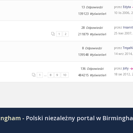
przez
Edyta
13
Odpowiedzi
10 lis 2006, 
139123
Wyświetleń
przez
Insani
28
Odpowiedzi
25 kwi 2007,
1
2
211879
Wyświetleń
przez
TroyaN
8
Odpowiedzi
14 wrz 2014,
139548
Wyświetleń
przez
Jolly
136
Odpowiedzi
18 sie 2012, 
...
1
8
9
10
484215
Wyświetleń
mingham -
Polski niezależny portal w Birmingh