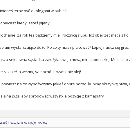
inieneś teraz być z kolegami w pubie?
dniecasz kiedy jesteś pijany!
kochanie, za rok tez będziemy mieli rocznicę ślubu. Idź obejrzeć mecz z ko
rabiam wystarczająco dużo. Po co ty masz pracować? Lepiej naucz się grac
nasza seksowna sąsiadka założyła swoja nową minispódniczkę. Musisz to 
cze raz nie! Ja wezmę samochód i wymienię olej!
 powiesz na to: wypożyczymy jakieś dobre porno, kupimy skrzynkę piwa,
 się na jogę, aby spróbować wszystkie pozycje z kamasutry
łyszeć mężczyzna od swojej kobiety