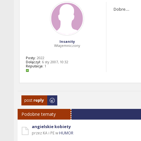
Dobre....
Insanity
Wtajemniczony
Posty:
2022
Dołączył:
6 sty 2007, 10:32
Reputacja:
1
Odpowiedz
Podobne tematy
angielskie kobiety
przez KA i PE w
HUMOR