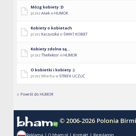
Mózg kobiety :D
przez
Anek
w
HUMOR
Kobiety o kobietach
przez
Kaczuszka
w
ŚWIAT KOBIET
Kobiety zdolne są...
przez
TheRektor
w
HUMOR
O kobietki i kobiety :)
przez Mherba w
STREFA UCZUĆ
Powrót do HUMOR
© 2006-2026 Polonia Bir
Reklama
|
O bham.pl
|
Kontakt
|
Regulamin