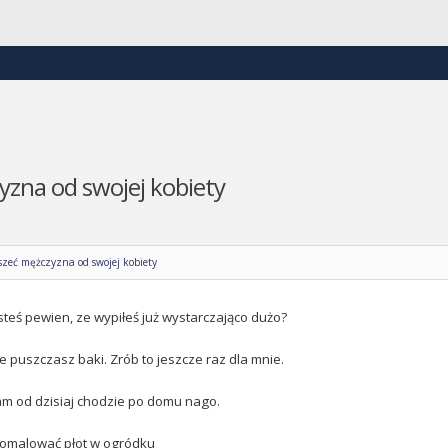
yzna od swojej kobiety
yszeć mężczyzna od swojej kobiety
steś pewien, ze wypiłeś już wystarczająco dużo?
e puszczasz baki. Zrób to jeszcze raz dla mnie.
am od dzisiaj chodzie po domu nago.
pomalować płot w ogródku