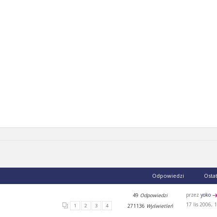
Odpowiedzi
Osta
przez
yoko
49
Odpowiedzi
17 lis 2006, 
1
2
3
4
271136
Wyświetleń