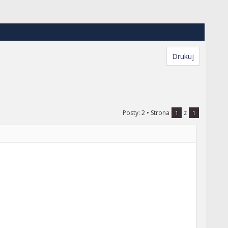
Drukuj
Posty: 2
• Strona
z
1
1