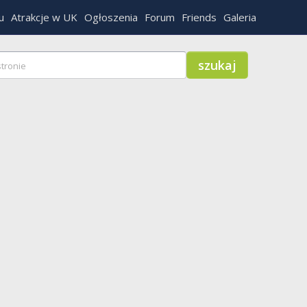
u
Atrakcje w UK
Ogłoszenia
Forum
Friends
Galeria