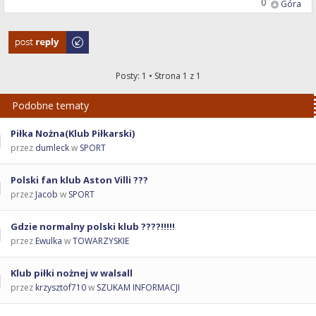
0
Góra
Odpowiedz
Posty: 1 • Strona
1
z
1
Podobne tematy
Piłka Nożna(Klub Piłkarski)
przez
dumleck
w
SPORT
Polski fan klub Aston Villi ???
przez
Jacob
w
SPORT
Gdzie normalny polski klub ????!!!!!
przez
Ewulka
w
TOWARZYSKIE
Klub piłki nożnej w walsall
przez
krzysztof710
w
SZUKAM INFORMACJI