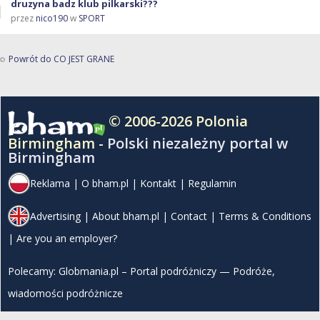
druzyna badz klub pilkarski???
przez
nico190
w
SPORT
Powrót do CO JEST GRANE
© 2006-2026 Polonia
Birmingham -
Polski niezależny portal w
Birmingham
Reklama
|
O bham.pl
|
Kontakt
|
Regulamin
Advertising
|
About bham.pl
|
Contact
|
Terms & Conditions
|
Are you an employer?
Polecamy:
Globmania.pl – Portal podróżniczy — Podróże,
wiadomości podróżnicze