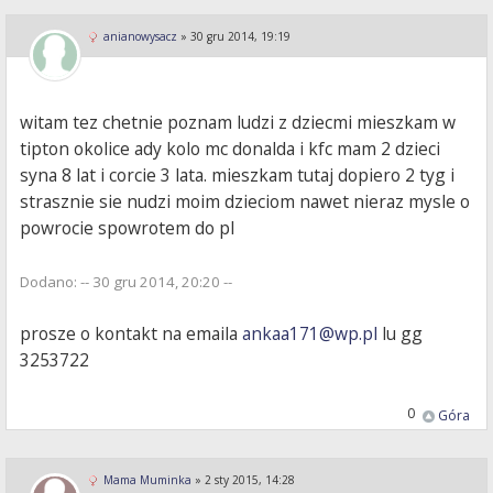
anianowysacz
»
30 gru 2014, 19:19
witam tez chetnie poznam ludzi z dziecmi mieszkam w
tipton okolice ady kolo mc donalda i kfc mam 2 dzieci
syna 8 lat i corcie 3 lata. mieszkam tutaj dopiero 2 tyg i
strasznie sie nudzi moim dzieciom nawet nieraz mysle o
powrocie spowrotem do pl
Dodano: -- 30 gru 2014, 20:20 --
prosze o kontakt na emaila
ankaa171@wp.pl
lu gg
3253722
0
Góra
Mama Muminka
»
2 sty 2015, 14:28