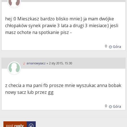
hej :0 Mieszkasz bardzo blisko mnie:) ja mam dwójke
chłopaków synek prawie 3 lata a drugi 3 miesiace:) jesli
masz ochote na spotkanie pisz -
0
Góra
anianowysacz
»
2 sty 2015, 15:30
z checia a ma pani fb prosze mnie wyszukac anna bobak
nowy sacz lub przez gg
0
Góra
Odpowiedz