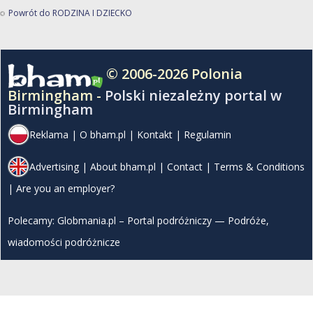
Powrót do RODZINA I DZIECKO
© 2006-2026 Polonia
Birmingham -
Polski niezależny portal w
Birmingham
Reklama
|
O bham.pl
|
Kontakt
|
Regulamin
Advertising
|
About bham.pl
|
Contact
|
Terms & Conditions
|
Are you an employer?
Polecamy:
Globmania.pl – Portal podróżniczy — Podróże,
wiadomości podróżnicze