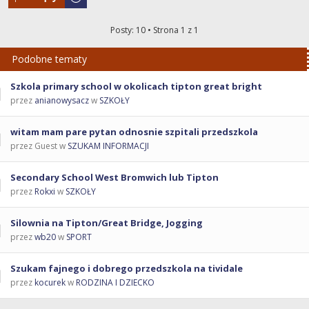
Posty: 10 • Strona
1
z
1
Podobne tematy
Szkola primary school w okolicach tipton great bright
przez
anianowysacz
w
SZKOŁY
witam mam pare pytan odnosnie szpitali przedszkola
przez Guest w
SZUKAM INFORMACJI
Secondary School West Bromwich lub Tipton
przez
Rokxi
w
SZKOŁY
Silownia na Tipton/Great Bridge, Jogging
przez
wb20
w
SPORT
Szukam fajnego i dobrego przedszkola na tividale
przez
kocurek
w
RODZINA I DZIECKO