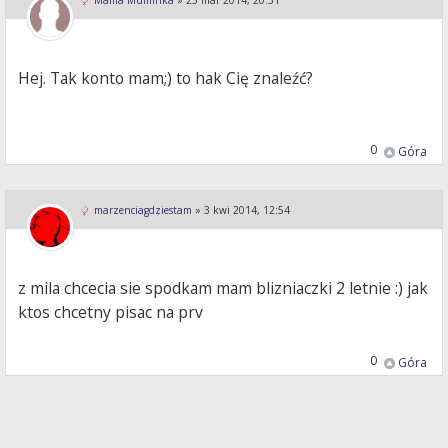
Mama Muminka
»
25 mar 2014, 20:31
Hej. Tak konto mam;) to hak Cię znaleźć?
0
Góra
marzenciagdziestam
»
3 kwi 2014, 12:54
z mila chcecia sie spodkam mam blizniaczki 2 letnie :) jak
ktos chcetny pisac na prv
0
Góra