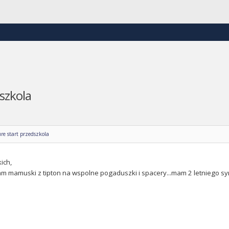
szkola
re start przedszkola
ich,
m mamuski z tipton na wspolne pogaduszki i spacery...mam 2 letniego sy