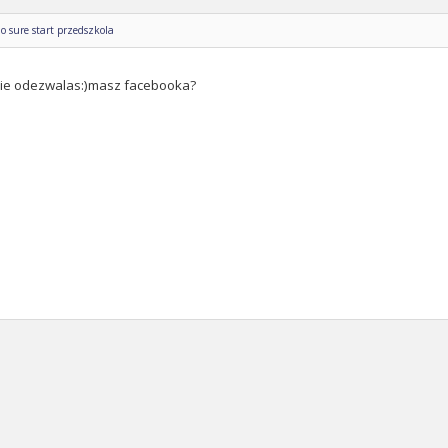
o sure start przedszkola
sie odezwalas:)masz facebooka?