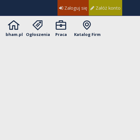
Zaloguj się
Załóż konto
bham.pl
Ogłoszenia
Praca
Katalog Firm