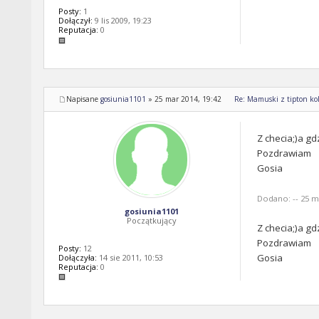
Posty:
1
Dołączył:
9 lis 2009, 19:23
Reputacja:
0
Napisane
gosiunia1101
»
25 mar 2014, 19:42
Re: Mamuski z tipton kol
Z checia;)a gd
Pozdrawiam
Gosia
Dodano: -- 25 ma
gosiunia1101
Początkujący
Z checia;)a gd
Pozdrawiam
Posty:
12
Gosia
Dołączyła:
14 sie 2011, 10:53
Reputacja:
0