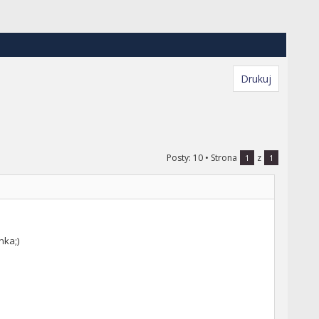
Drukuj
Posty: 10
• Strona
z
1
1
nka;)