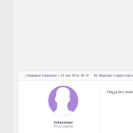
Napisane
lukaszmar
»
25 mar 2014, 18:14
Re: Mamuski z tipton kolo s
Hej,ja tez ma
lukaszmar
Przyczajony