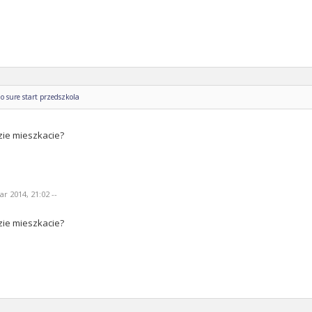
o sure start przedszkola
zie mieszkacie?
r 2014, 21:02 --
zie mieszkacie?