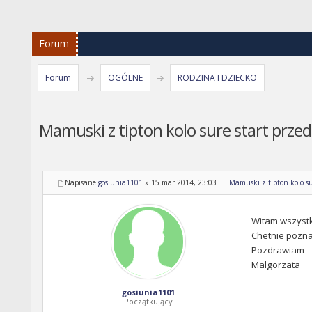
Forum
Forum
OGÓLNE
RODZINA I DZIECKO
Mamuski z tipton kolo sure start przed
Napisane
gosiunia1101
»
15 mar 2014, 23:03
Mamuski z tipton kolo su
Witam wszystk
Chetnie pozna
Pozdrawiam
Malgorzata
gosiunia1101
Początkujący