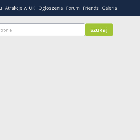
u
Atrakcje w UK
Ogłoszenia
Forum
Friends
Galeria