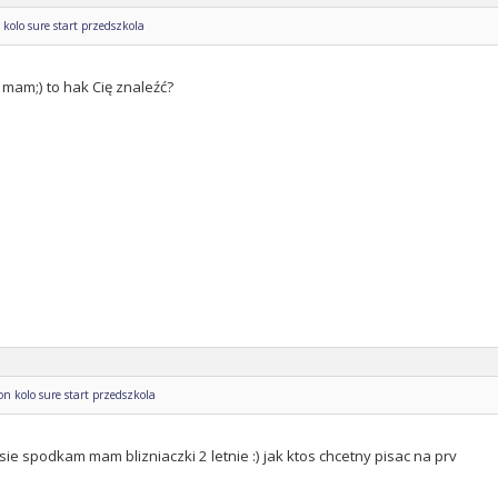
kolo sure start przedszkola
 mam;) to hak Cię znaleźć?
n kolo sure start przedszkola
 sie spodkam mam blizniaczki 2 letnie :) jak ktos chcetny pisac na prv