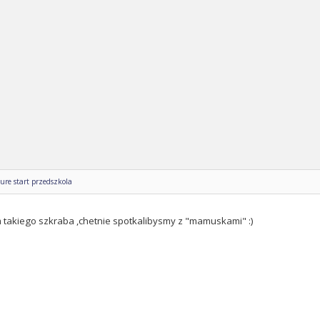
ure start przedszkola
m takiego szkraba ,chetnie spotkalibysmy z "mamuskami" :)