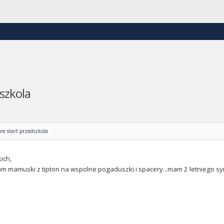
szkola
re start przedszkola
ich,
m mamuski z tipton na wspolne pogaduszki i spacery...mam 2 letniego sy