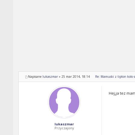
Napisane
lukaszmar
»
25 mar 2014, 18:14
Re: Mamuski z tipton kolo s
Hej,ja tez ma
lukaszmar
Przyczajony