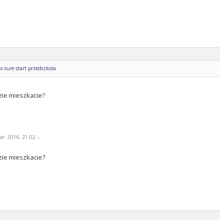
o sure start przedszkola
zie mieszkacie?
r 2014, 21:02 --
zie mieszkacie?