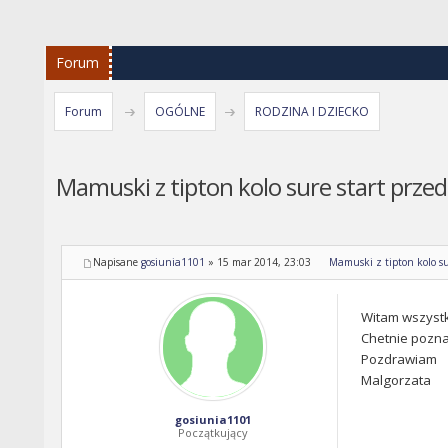
Forum
Forum
OGÓLNE
RODZINA I DZIECKO
Mamuski z tipton kolo sure start przed
Napisane
gosiunia1101
»
15 mar 2014, 23:03
Mamuski z tipton kolo su
Witam wszystk
Chetnie pozna
Pozdrawiam
Malgorzata
gosiunia1101
Początkujący