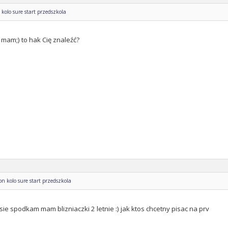
kolo sure start przedszkola
 mam;) to hak Cię znaleźć?
n kolo sure start przedszkola
 sie spodkam mam blizniaczki 2 letnie :) jak ktos chcetny pisac na prv