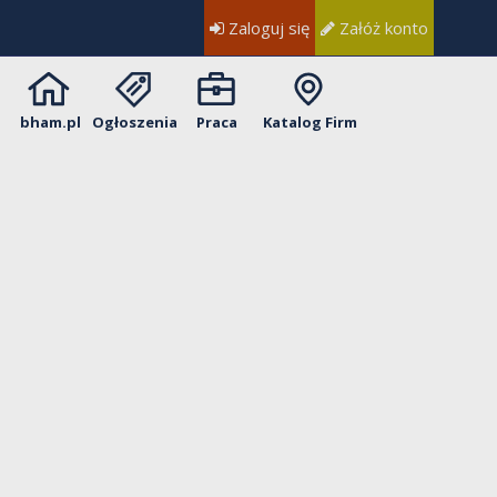
Zaloguj się
Załóż konto
bham.pl
Ogłoszenia
Praca
Katalog Firm