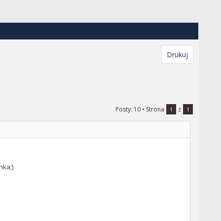
Drukuj
Posty: 10
• Strona
z
1
1
nka;)