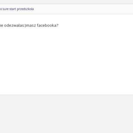
o sure start przedszkola
sie odezwalas:)masz facebooka?