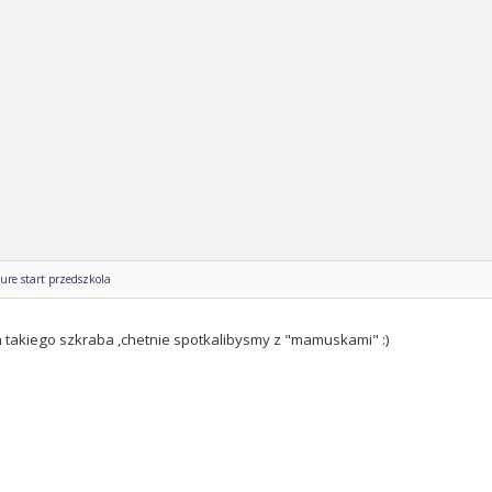
ure start przedszkola
m takiego szkraba ,chetnie spotkalibysmy z "mamuskami" :)