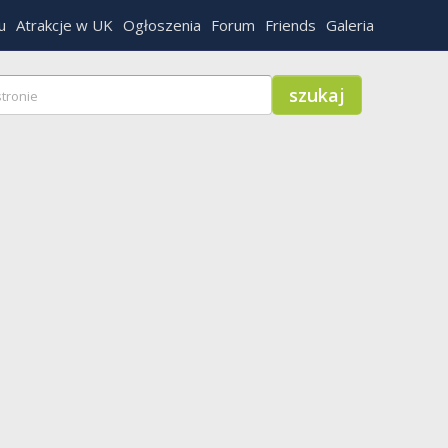
u
Atrakcje w UK
Ogłoszenia
Forum
Friends
Galeria