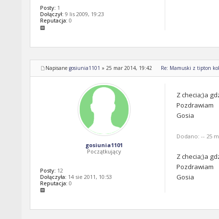
Posty:
1
Dołączył:
9 lis 2009, 19:23
Reputacja:
0
Napisane
gosiunia1101
»
25 mar 2014, 19:42
Re: Mamuski z tipton kol
Z checia;)a gd
Pozdrawiam
Gosia
Dodano: -- 25 ma
gosiunia1101
Początkujący
Z checia;)a gd
Pozdrawiam
Posty:
12
Gosia
Dołączyła:
14 sie 2011, 10:53
Reputacja:
0