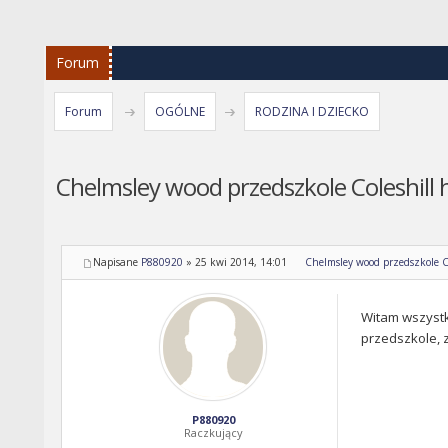
Forum
Forum
OGÓLNE
RODZINA I DZIECKO
Chelmsley wood przedszkole Coleshill 
Napisane
P880920
»
25 kwi 2014, 14:01
Chelmsley wood przedszkole C
Witam wszystki
przedszkole, z
P880920
Raczkujący