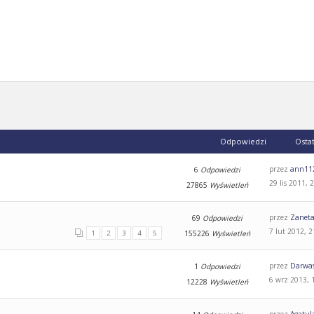
Odpowiedzi
Osta
przez
ann11
6
Odpowiedzi
29 lis 2011, 
27865
Wyświetleń
przez
Zanet
69
Odpowiedzi
7 lut 2012, 2
1
2
3
4
5
155226
Wyświetleń
przez
Darwa
1
Odpowiedzi
6 wrz 2013, 
12228
Wyświetleń