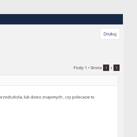
Drukuj
Posty: 1
• Strona
z
1
1
rzedszkola, lub dzieci znajomych , czy polecacie to