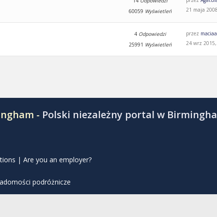
przez
Agatul
14
Odpowiedzi
21 maja 2008
60059
Wyświetleń
przez
macia
4
Odpowiedzi
24 wrz 2015,
25991
Wyświetleń
mingham -
Polski niezależny portal w Birmingh
tions
|
Are you an employer?
iadomości podróżnicze