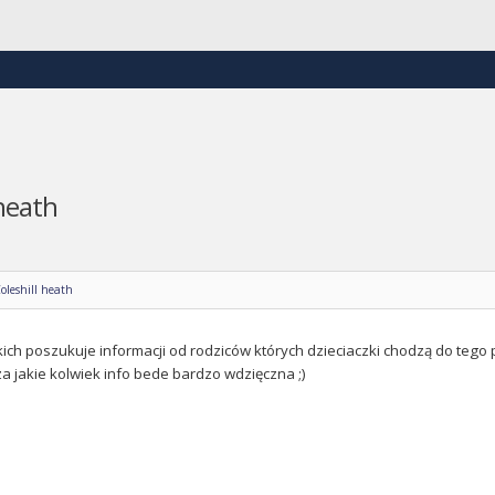
heath
oleshill heath
ch poszukuje informacji od rodziców których dzieciaczki chodzą do tego p
a jakie kolwiek info bede bardzo wdzięczna ;)