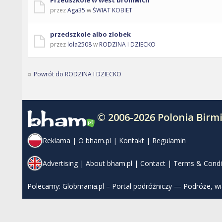
Przedszkole w west bromwich
przez
Aga35
w
ŚWIAT KOBIET
przedszkole albo zlobek
przez
lola2508
w
RODZINA I DZIECKO
Powrót do RODZINA I DZIECKO
© 2006-2026 Polonia Bir
Reklama
|
O bham.pl
|
Kontakt
|
Regulamin
Advertising
|
About bham.pl
|
Contact
|
Terms & Condi
Polecamy:
Globmania.pl – Portal podróżniczy — Podróże, w