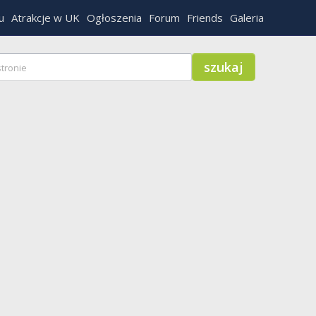
u
Atrakcje w UK
Ogłoszenia
Forum
Friends
Galeria