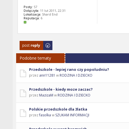
Posty:
57
Dołączyła:
11 lut 2011, 22:31
Lokalizacja:
Shard End
Reputacja:
6
Odpowiedz
Podobne tematy
Przedszkole - lepiej rano czy popoludniu?
przez
ann11281
w
RODZINA I DZIECKO
Przedszkole - kiedy moze zaczac?
przez
MazizaM
w
RODZINA I DZIECKO
Polskie przedszkole dla 3latka
przez
fasolka
w
SZUKAM INFORMACJI