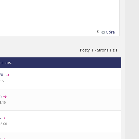
0
Góra
Posty: 1 • Strona
1
z
1
tni post
281
21:26
aS
1:16
s
18:00