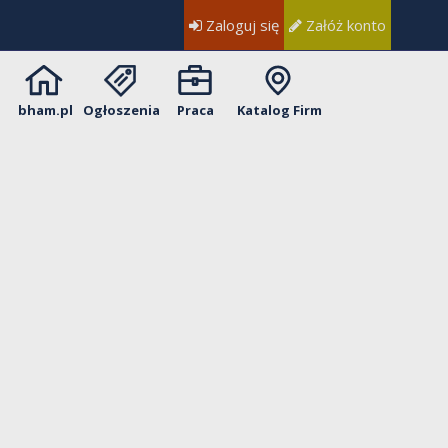
Zaloguj się
Załóż konto
bham.pl
Ogłoszenia
Praca
Katalog Firm