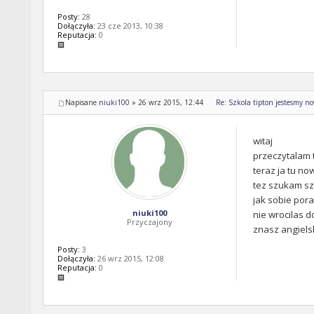
Posty:
28
Dołączyła:
23 cze 2013, 10:38
Reputacja:
0
Napisane
niuki100
»
26 wrz 2015, 12:44
Re: Szkola tipton jestesmy n
witaj
przeczytalam 
teraz ja tu no
tez szukam sz
jak sobie pora
niuki100
nie wrocilas d
Przyczajony
znasz angiels
Posty:
3
Dołączyła:
26 wrz 2015, 12:08
Reputacja:
0