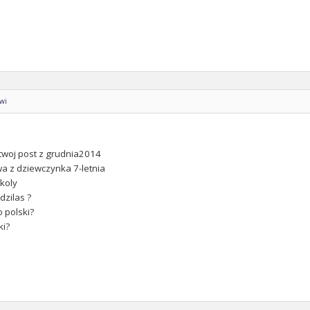
owi
twoj post z grudnia2014
wa z dziewczynka 7-letnia
koly
dzilas ?
o polski?
ki?