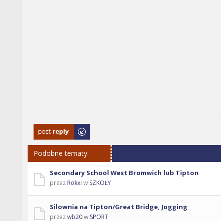
Odpowiedz
Podobne tematy
Secondary School West Bromwich lub Tipton
przez
Rokxi
w
SZKOŁY
Silownia na Tipton/Great Bridge, Jogging
przez
wb20
w
SPORT