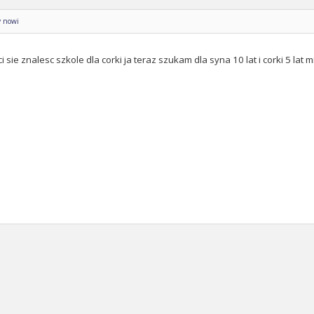
y nowi
 ci sie znalesc szkole dla corki ja teraz szukam dla syna 10 lat i corki 5 la