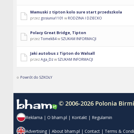
Mamuski z tipton kolo sure start przedszkola
przez
gosiunia1101
w
RODZINA I DZIECKO
Polacy Great Bridge, Tipton
przez
Tomek84
w
SZUKAM INFORMACJI
Jaki autobus z Tipton do Walsall
przez
Aga_Dz
w
SZUKAM INFORMACJI
Powrót do SZKOŁY
© 2006-2026 Polonia Bir
Reklama
|
O bham.pl
|
Kontakt
|
Regulamin
Advertising
|
About bham.pl
|
Contact
|
Terms & Condi