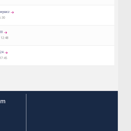
wysacz
5:30
00
 12:48
a24
 17:45
am