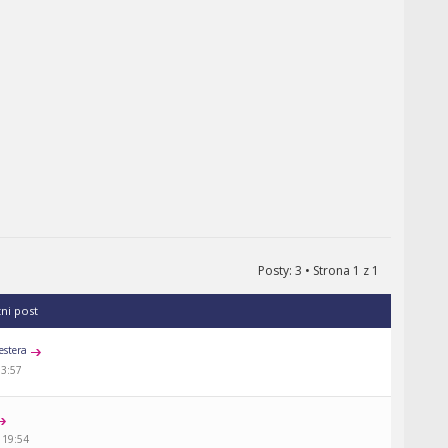
Posty: 3 • Strona
1
z
1
tni post
estera
13:57
 19:54