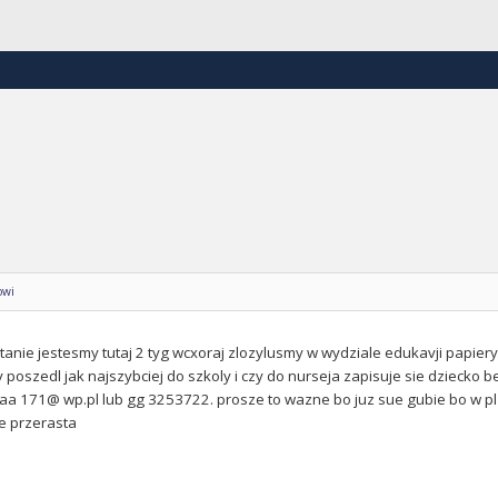
owi
nie jestesmy tutaj 2 tyg wcxoraj zlozylusmy w wydziale edukavji papiery 
 poszedl jak najszybciej do szkoly i czy do nurseja zapisuje sie dziecko b
a 171@ wp.pl lub gg 3253722. prosze to wazne bo juz sue gubie bo w pl 
e przerasta