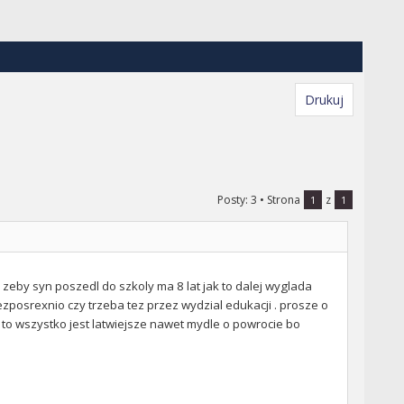
Drukuj
Posty: 3
• Strona
z
1
1
zeby syn poszedl do szkoly ma 8 lat jak to dalej wyglada
ezposrexnio czy trzeba tez przez wydzial edukacji . prosze o
to wszystko jest latwiejsze nawet mydle o powrocie bo