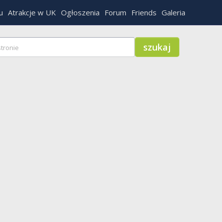
u
Atrakcje w UK
Ogłoszenia
Forum
Friends
Galeria