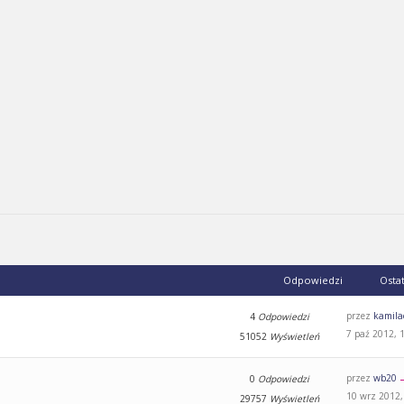
Odpowiedzi
Osta
przez
kamila
4
Odpowiedzi
7 paź 2012, 
51052
Wyświetleń
przez
wb20
0
Odpowiedzi
10 wrz 2012,
29757
Wyświetleń