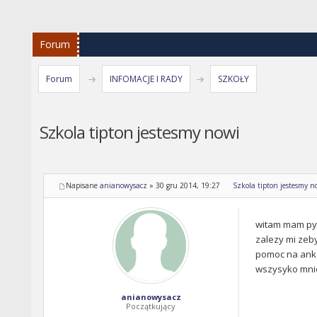
Forum
Forum
INFOMACJE I RADY
SZKOŁY
Szkola tipton jestesmy nowi
Napisane
anianowysacz
»
30 gru 2014, 19:27
Szkola tipton jestesmy n
witam mam pyta
zalezy mi zeby
pomoc na anka
wszysyko mni
anianowysacz
Początkujący