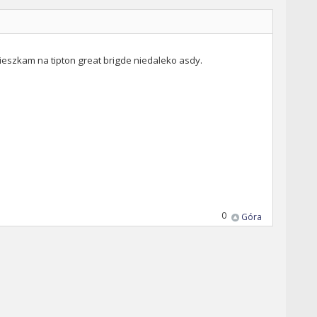
t mieszkam na tipton great brigde niedaleko asdy.
0
Góra