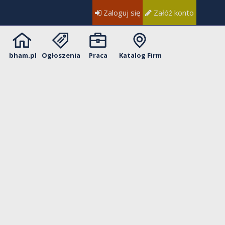
Zaloguj się
Załóż konto
bham.pl
Ogłoszenia
Praca
Katalog Firm