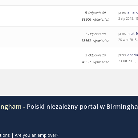
przez
aniano
9
Odpowiedzi
2 sty 2015, 1
89806
Wyświetleń
przez
niuki1
2
Odpowiedzi
26 wrz 2015,
33662
Wyświetleń
przez
andzi
2
Odpowiedzi
23 lut 2016,
43627
Wyświetleń
mingham -
Polski niezależny portal w Birmingh
tions
|
Are you an employer?