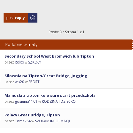
Odpowiedz
Posty: 3 • Strona
1
z
1
Podobne tematy
Secondary School West Bromwich lub Tipton
przez
Rokxi
w
SZKOŁY
Silownia na Tipton/Great Bridge, Jogging
przez
wb20
w
SPORT
Mamuski z tipton kolo sure start przedszkola
przez
gosiunia1101
w
RODZINA I DZIECKO
Polacy Great Bridge, Tipton
przez
Tomek84
w
SZUKAM INFORMACJI