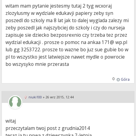
witam mam pytanie jestesmy tutaj 2 tyg wcxoraj
zlozylusmy w wydziale edukavji papiery zeby syn
poszedl do szkoly ma 8 lat jak to dalej wyglada zalezy mi
zeby poszedl jak najszybciej do szkoly i czy do nurseja
zapisuje sie dziecko bezposrexnio czy trzeba tez przez
wydzial edukacji . prosze o pomoc na ankaa 171@ wp.pl
lub gg 3253722. prosze to wazne bo juz sue gubie bo w
pl to wszystko jest latwiejsze nawet mydle o powrocie
bo wszysyko mnie przerasta
0
Góra
niuki100
»
26 wrz 2015, 12:44
witaj
przeczytalam twoj post z grudnia2014
teraz ja tu nowa z dziewczynka 7-letnia