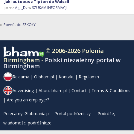
Jaki autobus z Tipton do Walsall
przez
Aga_Dz
w
SZUKAM INFORMACJI
Powrót do SZKOŁY
© 2006-2026 Polonia
Birmingham -
Polski niezależny portal w
Birmingham
Reklama
|
O bham.pl
|
Kontakt
|
Regulamin
Advertising
|
About bham.pl
|
Contact
|
Terms & Conditions
|
Are you an employer?
Polecamy:
Globmania.pl – Portal podróżniczy — Podróże,
wiadomości podróżnicze