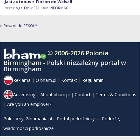
Jaki autobus z Tipton do Walsall
przez
Aga_Dz
w
SZUKAM INFORMACJI
Powrót do SZKOŁY
© 2006-2026 Polonia
Birmingham -
Polski niezależny portal w
Birmingham
Reklama
|
O bham.pl
|
Kontakt
|
Regulamin
Advertising
|
About bham.pl
|
Contact
|
Terms & Conditions
|
Are you an employer?
Polecamy:
Globmania.pl – Portal podróżniczy — Podróże,
wiadomości podróżnicze