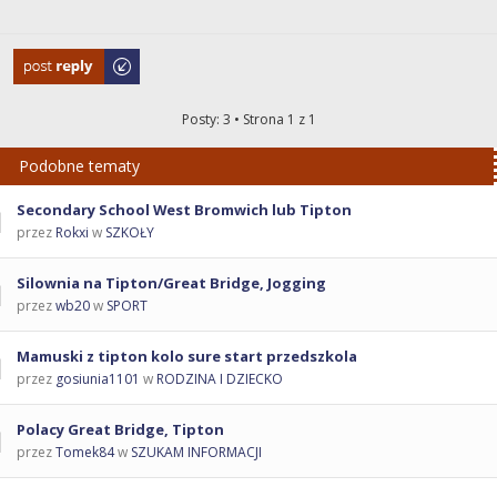
Odpowiedz
Posty: 3 • Strona
1
z
1
Podobne tematy
Secondary School West Bromwich lub Tipton
przez
Rokxi
w
SZKOŁY
Silownia na Tipton/Great Bridge, Jogging
przez
wb20
w
SPORT
Mamuski z tipton kolo sure start przedszkola
przez
gosiunia1101
w
RODZINA I DZIECKO
Polacy Great Bridge, Tipton
przez
Tomek84
w
SZUKAM INFORMACJI