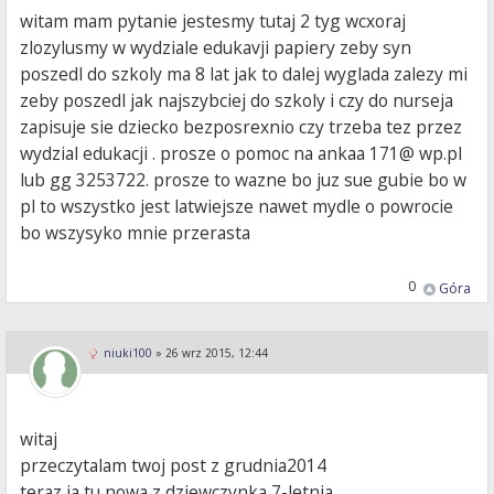
witam mam pytanie jestesmy tutaj 2 tyg wcxoraj
zlozylusmy w wydziale edukavji papiery zeby syn
poszedl do szkoly ma 8 lat jak to dalej wyglada zalezy mi
zeby poszedl jak najszybciej do szkoly i czy do nurseja
zapisuje sie dziecko bezposrexnio czy trzeba tez przez
wydzial edukacji . prosze o pomoc na ankaa 171@ wp.pl
lub gg 3253722. prosze to wazne bo juz sue gubie bo w
pl to wszystko jest latwiejsze nawet mydle o powrocie
bo wszysyko mnie przerasta
0
Góra
niuki100
»
26 wrz 2015, 12:44
witaj
przeczytalam twoj post z grudnia2014
teraz ja tu nowa z dziewczynka 7-letnia