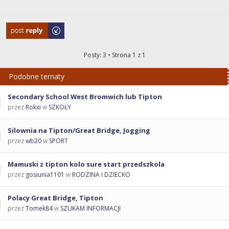
Odpowiedz
Posty: 3 • Strona
1
z
1
Podobne tematy
Secondary School West Bromwich lub Tipton
przez
Rokxi
w
SZKOŁY
Silownia na Tipton/Great Bridge, Jogging
przez
wb20
w
SPORT
Mamuski z tipton kolo sure start przedszkola
przez
gosiunia1101
w
RODZINA I DZIECKO
Polacy Great Bridge, Tipton
przez
Tomek84
w
SZUKAM INFORMACJI