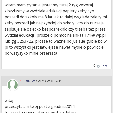
witam mam pytanie jestesmy tutaj 2 tyg wcxoraj
zlozylusmy w wydziale edukavji papiery zeby syn
poszedl do szkoly ma 8 lat jak to dalej wyglada zalezy mi
zeby poszedl jak najszybciej do szkoly i czy do nurseja
zapisuje sie dziecko bezposrexnio czy trzeba tez przez
wydzial edukacji . prosze o pomoc na ankaa 171@ wp.pl
lub gg 3253722. prosze to wazne bo juz sue gubie bo w
pl to wszystko jest latwiejsze nawet mydle o powrocie
bo wszysyko mnie przerasta
0
Góra
niuki100
»
26 wrz 2015, 12:44
witaj
przeczytalam twoj post z grudnia2014
teraz ja tu nowa z dziewczynka 7-letnia