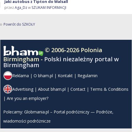
Jaki autobus z Tipton do Walsall
przez
Aga_Dz
w
SZUKAM INFORMACJI
Powrót do SZKOŁY
© 2006-2026 Polonia
Birmingham -
Polski niezależny portal w
Birmingham
Reklama
|
O bham.pl
|
Kontakt
|
Regulamin
Advertising
|
About bham.pl
|
Contact
|
Terms & Conditions
|
Are you an employer?
Polecamy:
Globmania.pl – Portal podróżniczy — Podróże,
wiadomości podróżnicze