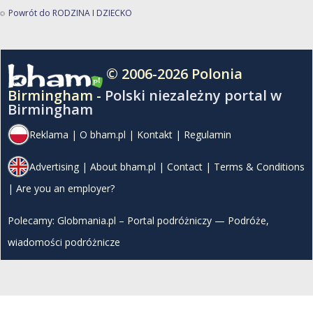
Powrót do RODZINA I DZIECKO
© 2006-2026 Polonia
Birmingham -
Polski niezależny portal w
Birmingham
Reklama
|
O bham.pl
|
Kontakt
|
Regulamin
Advertising
|
About bham.pl
|
Contact
|
Terms & Conditions
|
Are you an employer?
Polecamy:
Globmania.pl – Portal podróżniczy — Podróże,
wiadomości podróżnicze