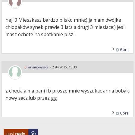
hej :0 Mieszkasz bardzo blisko mnie:) ja mam dwójke
chłopaków synek prawie 3 lata a drugi 3 miesiace:) jesli
masz ochote na spotkanie pisz -
0
Góra
anianowysacz
»
2 sty 2015, 15:30
z checia a ma pani fb prosze mnie wyszukac anna bobak
nowy sacz lub przez gg
0
Góra
Odpowiedz