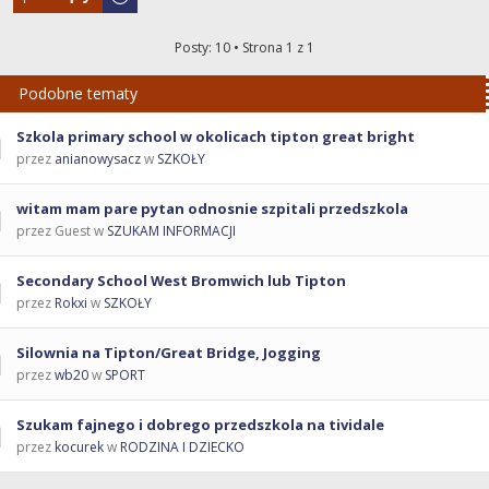
Posty: 10 • Strona
1
z
1
Podobne tematy
Szkola primary school w okolicach tipton great bright
przez
anianowysacz
w
SZKOŁY
witam mam pare pytan odnosnie szpitali przedszkola
przez Guest w
SZUKAM INFORMACJI
Secondary School West Bromwich lub Tipton
przez
Rokxi
w
SZKOŁY
Silownia na Tipton/Great Bridge, Jogging
przez
wb20
w
SPORT
Szukam fajnego i dobrego przedszkola na tividale
przez
kocurek
w
RODZINA I DZIECKO