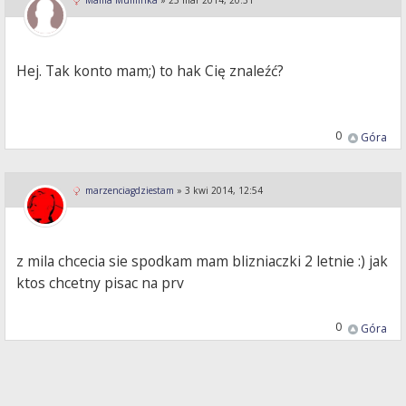
Mama Muminka
»
25 mar 2014, 20:31
Hej. Tak konto mam;) to hak Cię znaleźć?
0
Góra
marzenciagdziestam
»
3 kwi 2014, 12:54
z mila chcecia sie spodkam mam blizniaczki 2 letnie :) jak
ktos chcetny pisac na prv
0
Góra