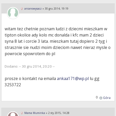
anianowysacz
»
30 gru 2014, 19:19
witam tez chetnie poznam ludzi z dziecmi mieszkam w
tipton okolice ady kolo mc donalda i kfc mam 2 dzieci
syna 8 lat i corcie 3 lata. mieszkam tutaj dopiero 2 tyg i
strasznie sie nudzi moim dzieciom nawet nieraz mysle o
powrocie spowrotem do pl
Dodano: -- 30 gru 2014, 20:20 --
prosze o kontakt na emaila
ankaa171@wp.pl
lu gg
3253722
0
Góra
Mama Muminka
»
2 sty 2015, 14:28