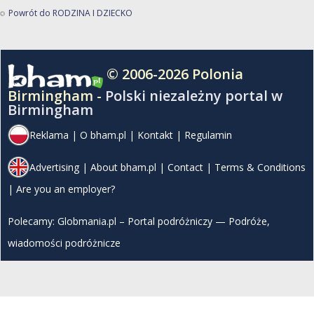
Powrót do RODZINA I DZIECKO
© 2006-2026 Polonia
Birmingham -
Polski niezależny portal w
Birmingham
Reklama
|
O bham.pl
|
Kontakt
|
Regulamin
Advertising
|
About bham.pl
|
Contact
|
Terms & Conditions
|
Are you an employer?
Polecamy:
Globmania.pl – Portal podróżniczy — Podróże,
wiadomości podróżnicze