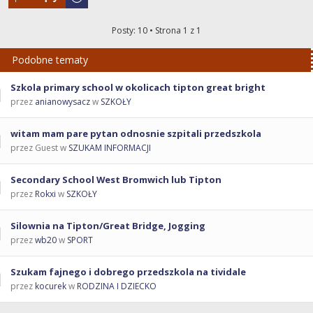
Posty: 10 • Strona
1
z
1
Podobne tematy
Szkola primary school w okolicach tipton great bright
przez
anianowysacz
w
SZKOŁY
witam mam pare pytan odnosnie szpitali przedszkola
przez Guest w
SZUKAM INFORMACJI
Secondary School West Bromwich lub Tipton
przez
Rokxi
w
SZKOŁY
Silownia na Tipton/Great Bridge, Jogging
przez
wb20
w
SPORT
Szukam fajnego i dobrego przedszkola na tividale
przez
kocurek
w
RODZINA I DZIECKO