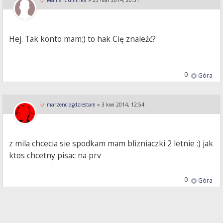
Mama Muminka
»
25 mar 2014, 20:31
Hej. Tak konto mam;) to hak Cię znaleźć?
0
Góra
marzenciagdziestam
»
3 kwi 2014, 12:54
z mila chcecia sie spodkam mam blizniaczki 2 letnie :) jak
ktos chcetny pisac na prv
0
Góra