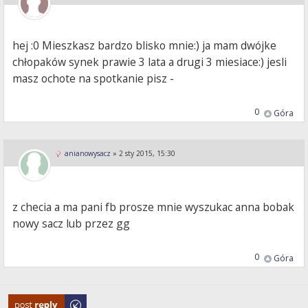
hej :0 Mieszkasz bardzo blisko mnie:) ja mam dwójke
chłopaków synek prawie 3 lata a drugi 3 miesiace:) jesli
masz ochote na spotkanie pisz -
0
Góra
anianowysacz
»
2 sty 2015, 15:30
z checia a ma pani fb prosze mnie wyszukac anna bobak
nowy sacz lub przez gg
0
Góra
Odpowiedz