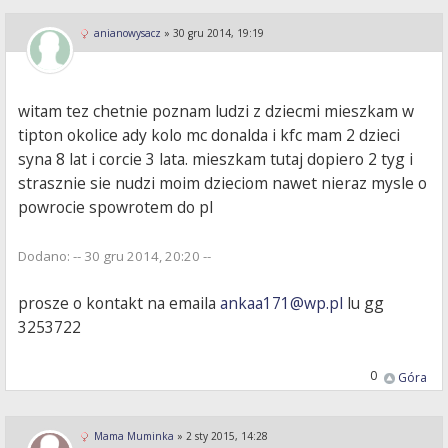
anianowysacz
»
30 gru 2014, 19:19
witam tez chetnie poznam ludzi z dziecmi mieszkam w
tipton okolice ady kolo mc donalda i kfc mam 2 dzieci
syna 8 lat i corcie 3 lata. mieszkam tutaj dopiero 2 tyg i
strasznie sie nudzi moim dzieciom nawet nieraz mysle o
powrocie spowrotem do pl
Dodano: -- 30 gru 2014, 20:20 --
prosze o kontakt na emaila
ankaa171@wp.pl
lu gg
3253722
0
Góra
Mama Muminka
»
2 sty 2015, 14:28