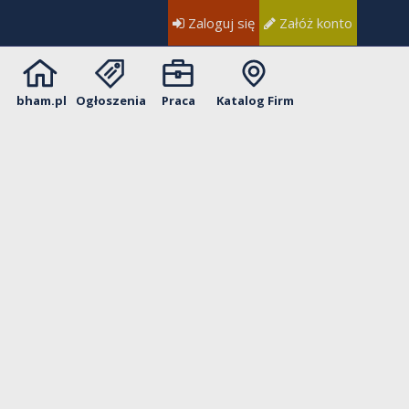
Zaloguj się
Załóż konto
bham.pl
Ogłoszenia
Praca
Katalog Firm