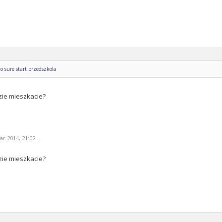
o sure start przedszkola
zie mieszkacie?
r 2014, 21:02 --
zie mieszkacie?