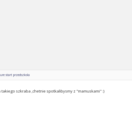
ure start przedszkola
m takiego szkraba ,chetnie spotkalibysmy z "mamuskami" :)