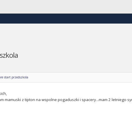
szkola
re start przedszkola
ich,
m mamuski z tipton na wspolne pogaduszki i spacery...mam 2 letniego sy