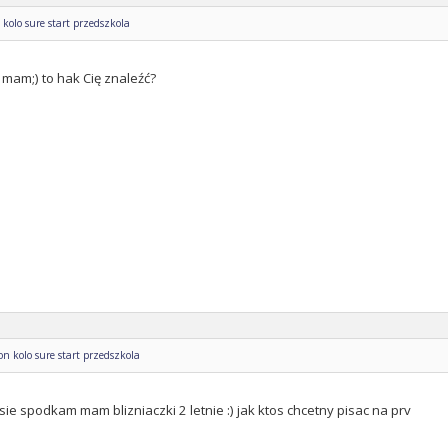
kolo sure start przedszkola
 mam;) to hak Cię znaleźć?
n kolo sure start przedszkola
 sie spodkam mam blizniaczki 2 letnie :) jak ktos chcetny pisac na prv