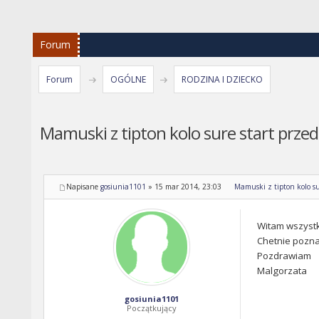
Forum
Forum
OGÓLNE
RODZINA I DZIECKO
Mamuski z tipton kolo sure start przed
Napisane
gosiunia1101
»
15 mar 2014, 23:03
Mamuski z tipton kolo su
Witam wszystk
Chetnie pozna
Pozdrawiam
Malgorzata
gosiunia1101
Początkujący