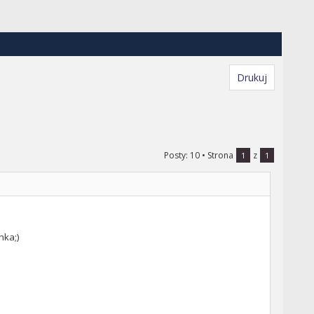
Drukuj
Posty: 10
• Strona
z
1
1
nka;)