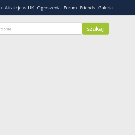
u
Atrakcje w UK
Ogłoszenia
Forum
Friends
Galeria