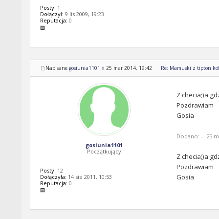
Posty:
1
Dołączył:
9 lis 2009, 19:23
Reputacja:
0
Napisane
gosiunia1101
»
25 mar 2014, 19:42
Re: Mamuski z tipton kol
Z checia;)a gd
Pozdrawiam
Gosia
Dodano: -- 25 ma
gosiunia1101
Początkujący
Z checia;)a gd
Pozdrawiam
Posty:
12
Gosia
Dołączyła:
14 sie 2011, 10:53
Reputacja:
0