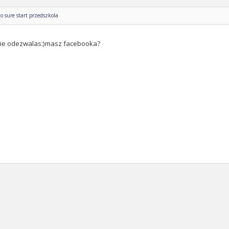
o sure start przedszkola
sie odezwalas:)masz facebooka?