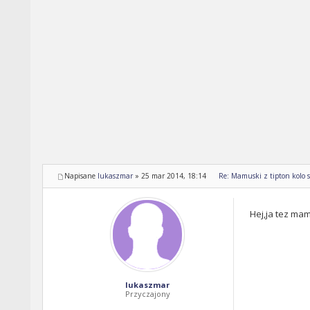
Napisane
lukaszmar
»
25 mar 2014, 18:14
Re: Mamuski z tipton kolo s
Hej,ja tez ma
lukaszmar
Przyczajony