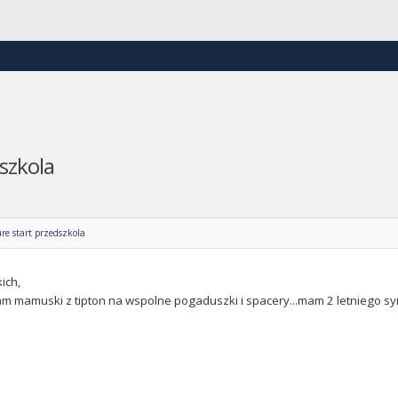
szkola
re start przedszkola
ich,
m mamuski z tipton na wspolne pogaduszki i spacery...mam 2 letniego sy