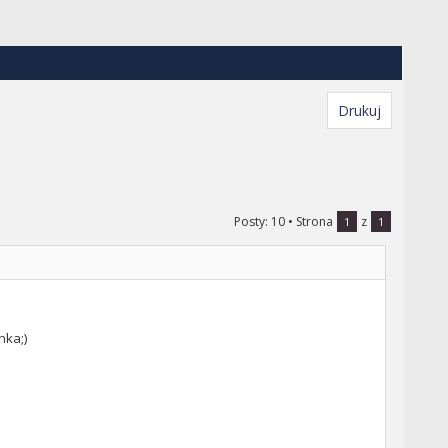
Drukuj
Posty: 10
• Strona
z
1
1
nka;)