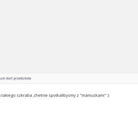
ure start przedszkola
m takiego szkraba ,chetnie spotkalibysmy z "mamuskami" :)