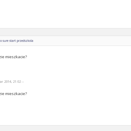
o sure start przedszkola
zie mieszkacie?
r 2014, 21:02 --
zie mieszkacie?