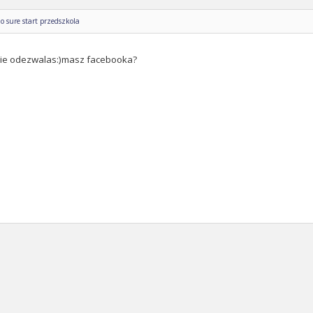
o sure start przedszkola
sie odezwalas:)masz facebooka?