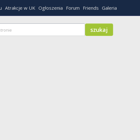
u
Atrakcje w UK
Ogłoszenia
Forum
Friends
Galeria