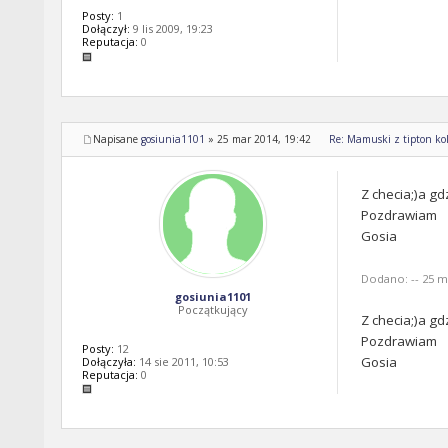
Posty:
1
Dołączył:
9 lis 2009, 19:23
Reputacja:
0
Napisane
gosiunia1101
»
25 mar 2014, 19:42
Re: Mamuski z tipton kol
Z checia;)a gd
Pozdrawiam
Gosia
Dodano: -- 25 ma
gosiunia1101
Początkujący
Z checia;)a gd
Pozdrawiam
Posty:
12
Gosia
Dołączyła:
14 sie 2011, 10:53
Reputacja:
0