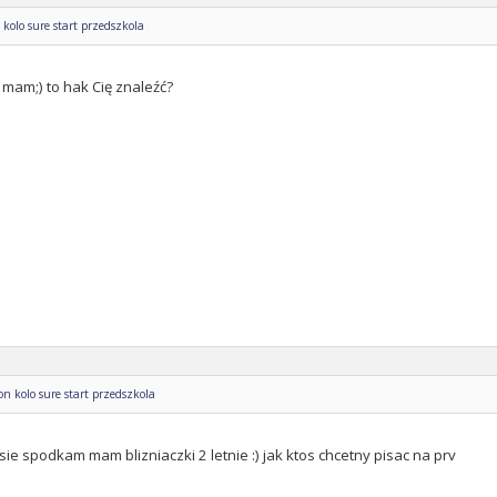
kolo sure start przedszkola
 mam;) to hak Cię znaleźć?
n kolo sure start przedszkola
 sie spodkam mam blizniaczki 2 letnie :) jak ktos chcetny pisac na prv