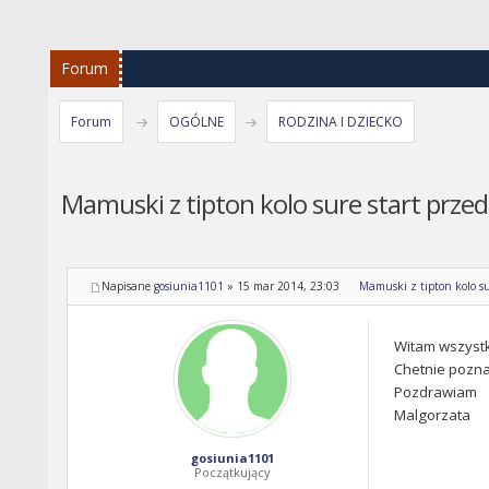
Forum
Forum
OGÓLNE
RODZINA I DZIECKO
Mamuski z tipton kolo sure start przed
Napisane
gosiunia1101
»
15 mar 2014, 23:03
Mamuski z tipton kolo su
Witam wszystk
Chetnie pozna
Pozdrawiam
Malgorzata
gosiunia1101
Początkujący