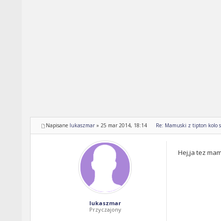
Napisane
lukaszmar
»
25 mar 2014, 18:14
Re: Mamuski z tipton kolo s
Hej,ja tez ma
lukaszmar
Przyczajony