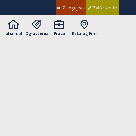
Zaloguj się
Załóż konto
bham.pl
Ogłoszenia
Praca
Katalog Firm