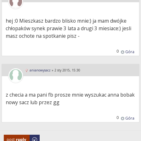
hej :0 Mieszkasz bardzo blisko mnie:) ja mam dwójke
chłopaków synek prawie 3 lata a drugi 3 miesiace:) jesli
masz ochote na spotkanie pisz -
0
Góra
anianowysacz
»
2 sty 2015, 15:30
z checia a ma pani fb prosze mnie wyszukac anna bobak
nowy sacz lub przez gg
0
Góra
Odpowiedz