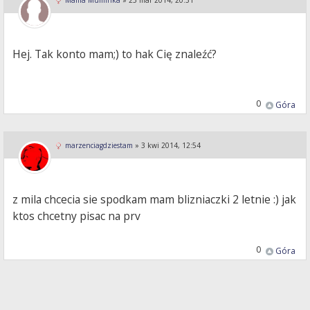
Mama Muminka
»
25 mar 2014, 20:31
Hej. Tak konto mam;) to hak Cię znaleźć?
0
Góra
marzenciagdziestam
»
3 kwi 2014, 12:54
z mila chcecia sie spodkam mam blizniaczki 2 letnie :) jak
ktos chcetny pisac na prv
0
Góra