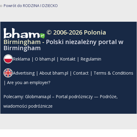
Powrót do RODZINA I DZIECKO
© 2006-2026 Polonia
Birmingham -
Polski niezależny portal w
Birmingham
Reklama
|
O bham.pl
|
Kontakt
|
Regulamin
Advertising
|
About bham.pl
|
Contact
|
Terms & Conditions
|
Are you an employer?
Polecamy:
Globmania.pl – Portal podróżniczy — Podróże,
wiadomości podróżnicze