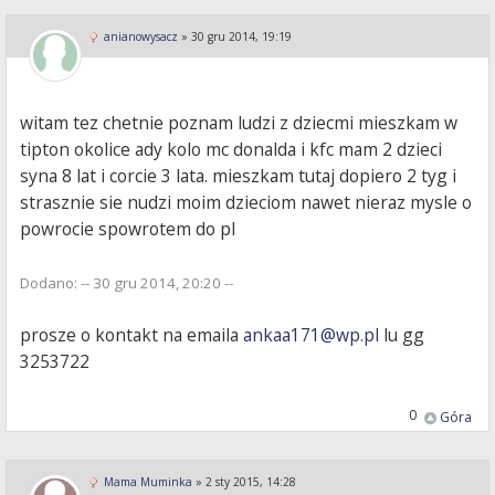
anianowysacz
»
30 gru 2014, 19:19
witam tez chetnie poznam ludzi z dziecmi mieszkam w
tipton okolice ady kolo mc donalda i kfc mam 2 dzieci
syna 8 lat i corcie 3 lata. mieszkam tutaj dopiero 2 tyg i
strasznie sie nudzi moim dzieciom nawet nieraz mysle o
powrocie spowrotem do pl
Dodano: -- 30 gru 2014, 20:20 --
prosze o kontakt na emaila
ankaa171@wp.pl
lu gg
3253722
0
Góra
Mama Muminka
»
2 sty 2015, 14:28