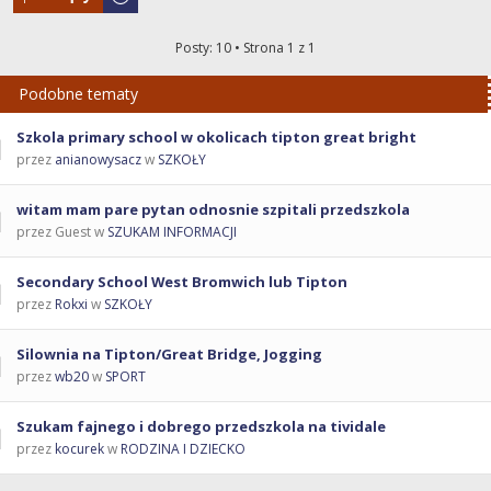
Posty: 10 • Strona
1
z
1
Podobne tematy
Szkola primary school w okolicach tipton great bright
przez
anianowysacz
w
SZKOŁY
witam mam pare pytan odnosnie szpitali przedszkola
przez Guest w
SZUKAM INFORMACJI
Secondary School West Bromwich lub Tipton
przez
Rokxi
w
SZKOŁY
Silownia na Tipton/Great Bridge, Jogging
przez
wb20
w
SPORT
Szukam fajnego i dobrego przedszkola na tividale
przez
kocurek
w
RODZINA I DZIECKO