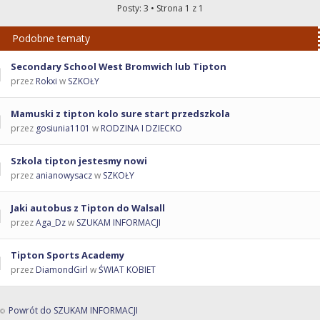
Posty: 3 • Strona
1
z
1
Podobne tematy
Secondary School West Bromwich lub Tipton
przez
Rokxi
w
SZKOŁY
Mamuski z tipton kolo sure start przedszkola
przez
gosiunia1101
w
RODZINA I DZIECKO
Szkola tipton jestesmy nowi
przez
anianowysacz
w
SZKOŁY
Jaki autobus z Tipton do Walsall
przez
Aga_Dz
w
SZUKAM INFORMACJI
Tipton Sports Academy
przez
DiamondGirl
w
ŚWIAT KOBIET
Powrót do SZUKAM INFORMACJI