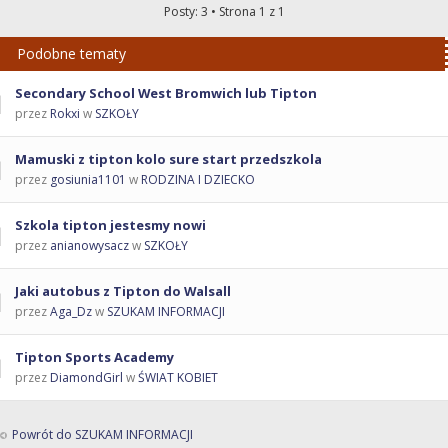
Posty: 3 • Strona
1
z
1
Podobne tematy
Secondary School West Bromwich lub Tipton
przez
Rokxi
w
SZKOŁY
Mamuski z tipton kolo sure start przedszkola
przez
gosiunia1101
w
RODZINA I DZIECKO
Szkola tipton jestesmy nowi
przez
anianowysacz
w
SZKOŁY
Jaki autobus z Tipton do Walsall
przez
Aga_Dz
w
SZUKAM INFORMACJI
Tipton Sports Academy
przez
DiamondGirl
w
ŚWIAT KOBIET
Powrót do SZUKAM INFORMACJI