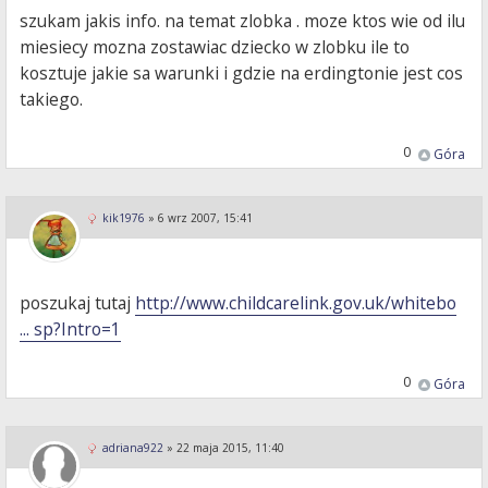
szukam jakis info. na temat zlobka . moze ktos wie od ilu
miesiecy mozna zostawiac dziecko w zlobku ile to
kosztuje jakie sa warunki i gdzie na erdingtonie jest cos
takiego.
0
Góra
kik1976
»
6 wrz 2007, 15:41
poszukaj tutaj
http://www.childcarelink.gov.uk/whitebo
... sp?Intro=1
0
Góra
adriana922
»
22 maja 2015, 11:40