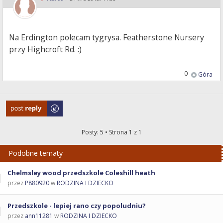
Na Erdington polecam tygrysa. Featherstone Nursery
przy Highcroft Rd. :)
0
Góra
Odpowiedz
Posty: 5 • Strona
1
z
1
Podobne tematy
Chelmsley wood przedszkole Coleshill heath
przez
P880920
w
RODZINA I DZIECKO
Przedszkole - lepiej rano czy popoludniu?
przez
ann11281
w
RODZINA I DZIECKO