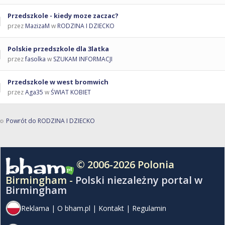
Przedszkole - kiedy moze zaczac?
przez
MazizaM
w
RODZINA I DZIECKO
Polskie przedszkole dla 3latka
przez
fasolka
w
SZUKAM INFORMACJI
Przedszkole w west bromwich
przez
Aga35
w
ŚWIAT KOBIET
Powrót do RODZINA I DZIECKO
© 2006-2026 Polonia
Birmingham -
Polski niezależny portal w
Birmingham
Reklama
|
O bham.pl
|
Kontakt
|
Regulamin