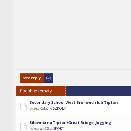
Odpowiedz
Podobne tematy
Secondary School West Bromwich lub Tipton
przez
Rokxi
w
SZKOŁY
Silownia na Tipton/Great Bridge, Jogging
przez
wb20
w
SPORT