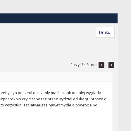
Drukuj
Posty: 3
• Strona
z
1
1
zeby syn poszedl do szkoly ma 8 lat jak to dalej wyglada
ezposrexnio czy trzeba tez przez wydzial edukacji . prosze o
to wszystko jest latwiejsze nawet mydle o powrocie bo