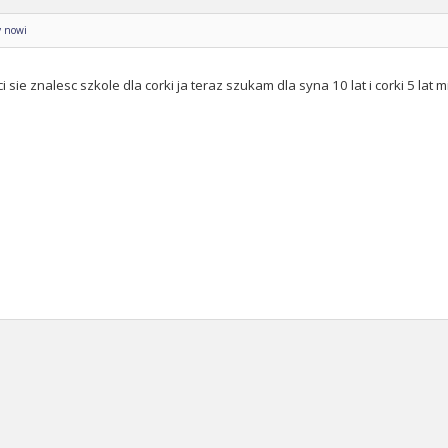
y nowi
 ci sie znalesc szkole dla corki ja teraz szukam dla syna 10 lat i corki 5 la