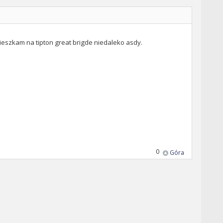
t mieszkam na tipton great brigde niedaleko asdy.
0
Góra