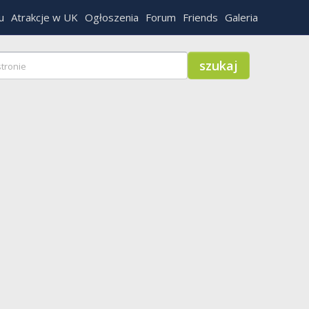
u
Atrakcje w UK
Ogłoszenia
Forum
Friends
Galeria