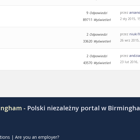
przez
aniano
9
Odpowiedzi
2 sty 2015, 1
89711
Wyświetleń
przez
niuki1
2
Odpowiedzi
26 wrz 2015,
33620
Wyświetleń
przez
andzi
2
Odpowiedzi
23 lut 2016,
43570
Wyświetleń
mingham -
Polski niezależny portal w Birmingh
tions
|
Are you an employer?