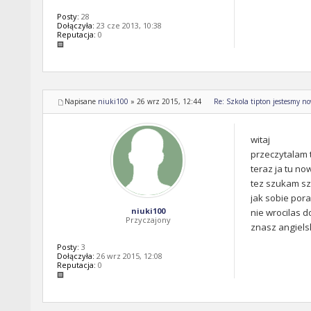
Posty:
28
Dołączyła:
23 cze 2013, 10:38
Reputacja:
0
Napisane
niuki100
»
26 wrz 2015, 12:44
Re: Szkola tipton jestesmy n
witaj
przeczytalam 
teraz ja tu no
tez szukam sz
jak sobie pora
niuki100
nie wrocilas d
Przyczajony
znasz angiels
Posty:
3
Dołączyła:
26 wrz 2015, 12:08
Reputacja:
0