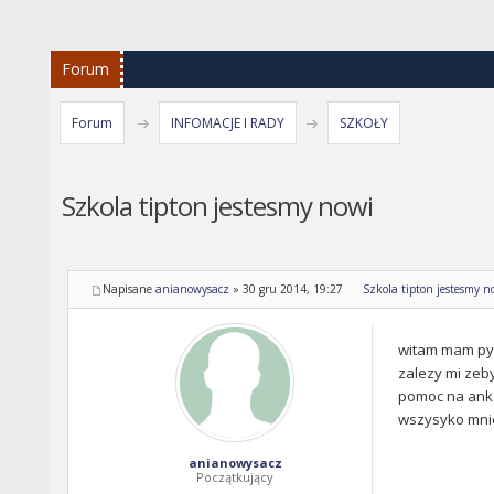
Forum
Forum
INFOMACJE I RADY
SZKOŁY
Szkola tipton jestesmy nowi
Napisane
anianowysacz
»
30 gru 2014, 19:27
Szkola tipton jestesmy n
witam mam pyta
zalezy mi zeby
pomoc na anka
wszysyko mni
anianowysacz
Początkujący