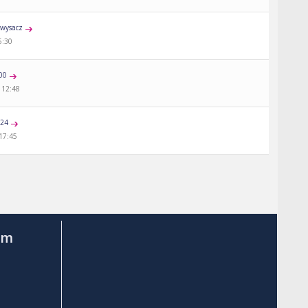
wysacz
5:30
00
 12:48
a24
 17:45
am