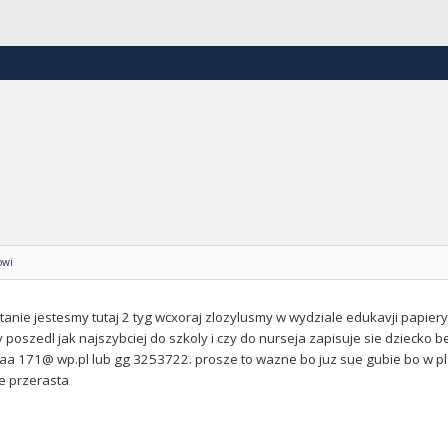
owi
nie jestesmy tutaj 2 tyg wcxoraj zlozylusmy w wydziale edukavji papiery 
 poszedl jak najszybciej do szkoly i czy do nurseja zapisuje sie dziecko b
a 171@ wp.pl lub gg 3253722. prosze to wazne bo juz sue gubie bo w pl 
e przerasta