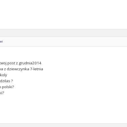
owi
twoj post z grudnia2014
wa z dziewczynka 7-letnia
koly
dzilas ?
o polski?
ki?