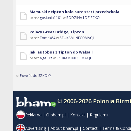
Mamuski z tipton kolo sure start przedszkola
przez
gosiunia1101
w
RODZINA I DZIECKO
Polacy Great Bridge, Tipton
przez
Tomek84
w
SZUKAM INFORMACJI
Jaki autobus z Tipton do Walsall
przez
Aga_Dz
w
SZUKAM INFORMACJI
Powrót do SZKOŁY
© 2006-2026 Polonia Bir
Reklama
|
O bham.pl
|
Kontakt
|
Regulamin
Advertising
|
About bham.pl
|
Contact
|
Terms & Condi