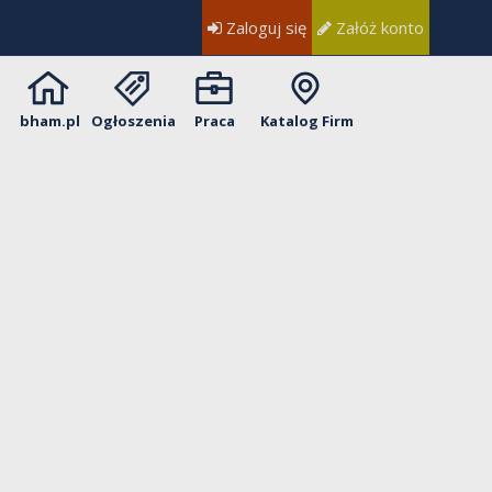
Zaloguj się
Załóż konto
bham.pl
Ogłoszenia
Praca
Katalog Firm