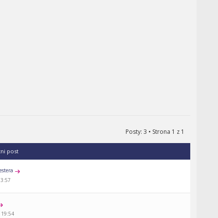
Posty: 3 • Strona
1
z
1
tni post
estera
13:57
 19:54