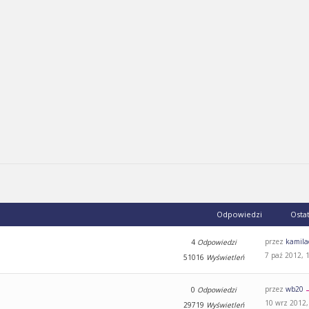
Odpowiedzi
Osta
przez
kamila
4
Odpowiedzi
7 paź 2012, 
51016
Wyświetleń
przez
wb20
0
Odpowiedzi
10 wrz 2012,
29719
Wyświetleń