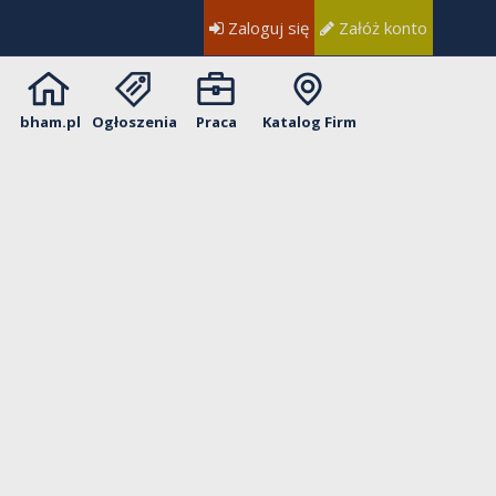
Zaloguj się
Załóż konto
bham.pl
Ogłoszenia
Praca
Katalog Firm