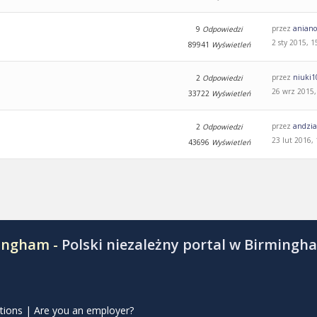
przez
aniano
9
Odpowiedzi
2 sty 2015, 1
89941
Wyświetleń
przez
niuki1
2
Odpowiedzi
26 wrz 2015,
33722
Wyświetleń
przez
andzi
2
Odpowiedzi
23 lut 2016,
43696
Wyświetleń
mingham -
Polski niezależny portal w Birmingh
tions
|
Are you an employer?