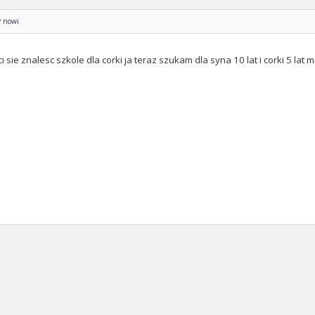
y nowi
 ci sie znalesc szkole dla corki ja teraz szukam dla syna 10 lat i corki 5 la