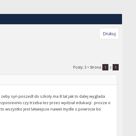
Drukuj
Posty: 3
• Strona
z
1
1
zeby syn poszedl do szkoly ma 8 lat jak to dalej wyglada
ezposrexnio czy trzeba tez przez wydzial edukacji . prosze o
to wszystko jest latwiejsze nawet mydle o powrocie bo