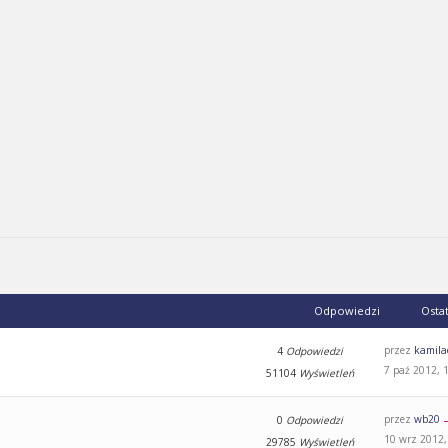
Odpowiedzi
Osta
przez
kamila
4
Odpowiedzi
7 paź 2012, 
51104
Wyświetleń
przez
wb20
0
Odpowiedzi
10 wrz 2012,
29785
Wyświetleń