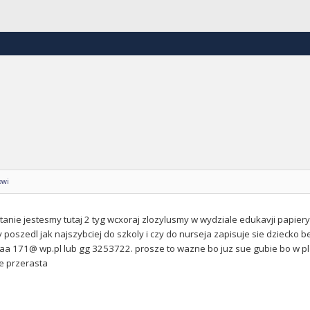
owi
nie jestesmy tutaj 2 tyg wcxoraj zlozylusmy w wydziale edukavji papiery 
 poszedl jak najszybciej do szkoly i czy do nurseja zapisuje sie dziecko b
a 171@ wp.pl lub gg 3253722. prosze to wazne bo juz sue gubie bo w pl 
e przerasta