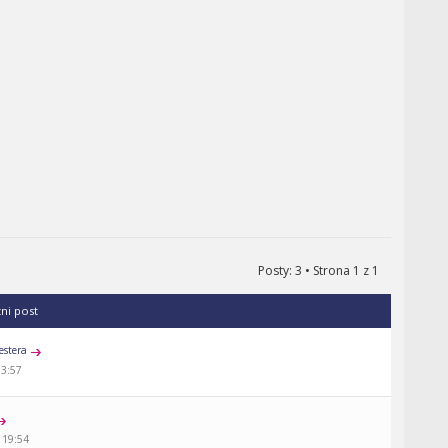
Posty: 3 • Strona
1
z
1
tni post
estera
13:57
 19:54