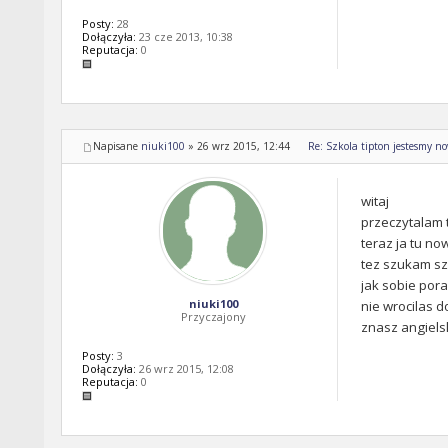
Posty:
28
Dołączyła:
23 cze 2013, 10:38
Reputacja:
0
Napisane
niuki100
»
26 wrz 2015, 12:44
Re: Szkola tipton jestesmy n
witaj
przeczytalam 
teraz ja tu no
tez szukam sz
jak sobie pora
niuki100
nie wrocilas d
Przyczajony
znasz angiels
Posty:
3
Dołączyła:
26 wrz 2015, 12:08
Reputacja:
0