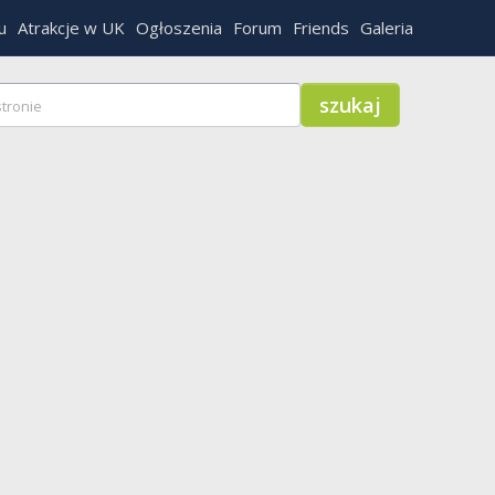
u
Atrakcje w UK
Ogłoszenia
Forum
Friends
Galeria