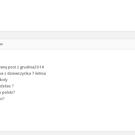
owi
twoj post z grudnia2014
wa z dziewczynka 7-letnia
koly
dzilas ?
o polski?
ki?