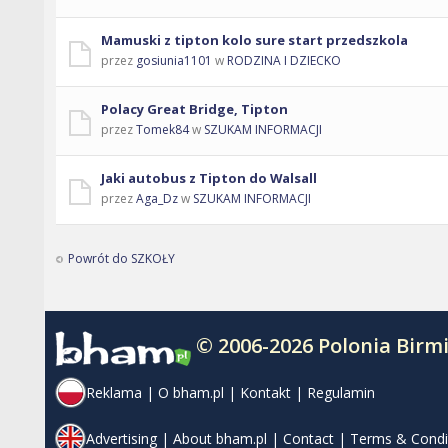
Mamuski z tipton kolo sure start przedszkola
przez
gosiunia1101
w
RODZINA I DZIECKO
Polacy Great Bridge, Tipton
przez
Tomek84
w
SZUKAM INFORMACJI
Jaki autobus z Tipton do Walsall
przez
Aga_Dz
w
SZUKAM INFORMACJI
Powrót do SZKOŁY
© 2006-2026 Polonia Bir
Reklama
|
O bham.pl
|
Kontakt
|
Regulamin
Advertising
|
About bham.pl
|
Contact
|
Terms & Condi