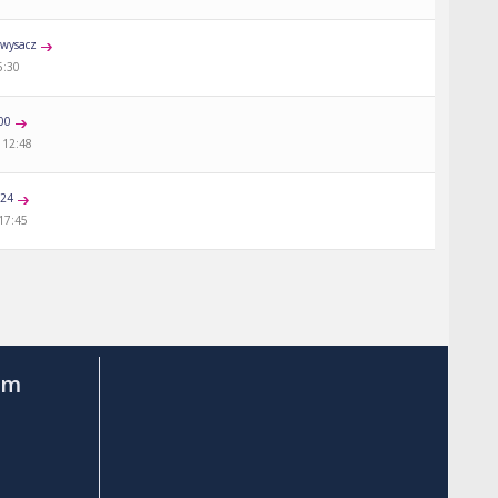
wysacz
5:30
00
 12:48
a24
 17:45
am