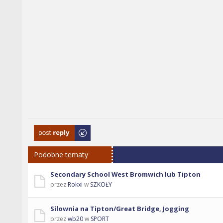
Odpowiedz
Podobne tematy
Secondary School West Bromwich lub Tipton
przez
Rokxi
w
SZKOŁY
Silownia na Tipton/Great Bridge, Jogging
przez
wb20
w
SPORT