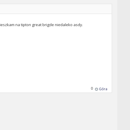
t mieszkam na tipton great brigde niedaleko asdy.
0
Góra