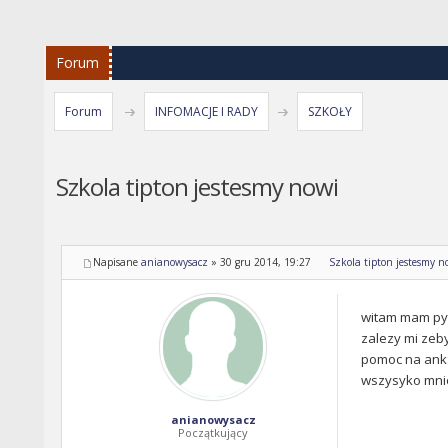
Forum
Forum
INFOMACJE I RADY
SZKOŁY
Szkola tipton jestesmy nowi
Napisane
anianowysacz
»
30 gru 2014, 19:27
Szkola tipton jestesmy n
witam mam pyta
zalezy mi zeby
pomoc na anka
wszysyko mni
anianowysacz
Początkujący