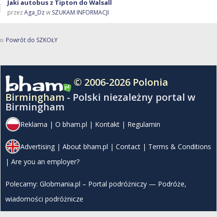
Jaki autobus z Tipton do Walsall
przez
Aga_Dz
w
SZUKAM INFORMACJI
Powrót do SZKOŁY
© 2006-2026 Polonia
Birmingham -
Polski niezależny portal w
Birmingham
Reklama
|
O bham.pl
|
Kontakt
|
Regulamin
Advertising
|
About bham.pl
|
Contact
|
Terms & Conditions
|
Are you an employer?
Polecamy:
Globmania.pl – Portal podróżniczy — Podróże,
wiadomości podróżnicze