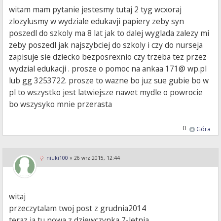
witam mam pytanie jestesmy tutaj 2 tyg wcxoraj
zlozylusmy w wydziale edukavji papiery zeby syn
poszedl do szkoly ma 8 lat jak to dalej wyglada zalezy mi
zeby poszedl jak najszybciej do szkoly i czy do nurseja
zapisuje sie dziecko bezposrexnio czy trzeba tez przez
wydzial edukacji . prosze o pomoc na ankaa 171@ wp.pl
lub gg 3253722. prosze to wazne bo juz sue gubie bo w
pl to wszystko jest latwiejsze nawet mydle o powrocie
bo wszysyko mnie przerasta
0
Góra
niuki100
»
26 wrz 2015, 12:44
witaj
przeczytalam twoj post z grudnia2014
teraz ja tu nowa z dziewczynka 7-letnia