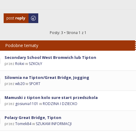
Odpowiedz
Posty: 3 • Strona
1
z
1
Podobne tematy
Secondary School West Bromwich lub Tipton
przez
Rokxi
w
SZKOŁY
Silownia na Tipton/Great Bridge, Jogging
przez
wb20
w
SPORT
Mamuski z tipton kolo sure start przedszkola
przez
gosiunia1101
w
RODZINA I DZIECKO
Polacy Great Bridge, Tipton
przez
Tomek84
w
SZUKAM INFORMACJI