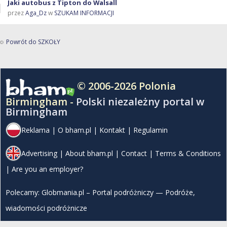
Jaki autobus z Tipton do Walsall
przez
Aga_Dz
w
SZUKAM INFORMACJI
Powrót do SZKOŁY
© 2006-2026 Polonia
Birmingham -
Polski niezależny portal w
Birmingham
Reklama
|
O bham.pl
|
Kontakt
|
Regulamin
Advertising
|
About bham.pl
|
Contact
|
Terms & Conditions
|
Are you an employer?
Polecamy:
Globmania.pl – Portal podróżniczy — Podróże,
wiadomości podróżnicze