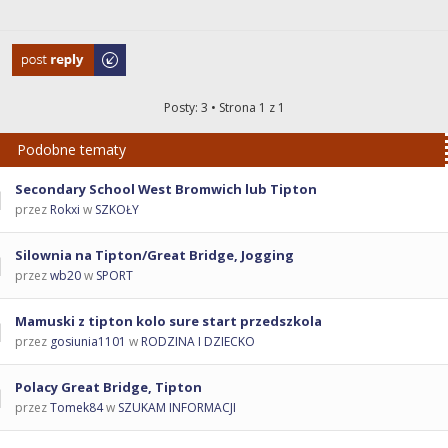
Odpowiedz
Posty: 3 • Strona
1
z
1
Podobne tematy
Secondary School West Bromwich lub Tipton
przez
Rokxi
w
SZKOŁY
Silownia na Tipton/Great Bridge, Jogging
przez
wb20
w
SPORT
Mamuski z tipton kolo sure start przedszkola
przez
gosiunia1101
w
RODZINA I DZIECKO
Polacy Great Bridge, Tipton
przez
Tomek84
w
SZUKAM INFORMACJI