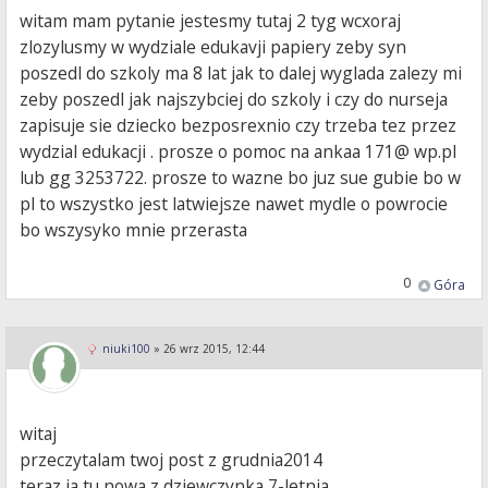
witam mam pytanie jestesmy tutaj 2 tyg wcxoraj
zlozylusmy w wydziale edukavji papiery zeby syn
poszedl do szkoly ma 8 lat jak to dalej wyglada zalezy mi
zeby poszedl jak najszybciej do szkoly i czy do nurseja
zapisuje sie dziecko bezposrexnio czy trzeba tez przez
wydzial edukacji . prosze o pomoc na ankaa 171@ wp.pl
lub gg 3253722. prosze to wazne bo juz sue gubie bo w
pl to wszystko jest latwiejsze nawet mydle o powrocie
bo wszysyko mnie przerasta
0
Góra
niuki100
»
26 wrz 2015, 12:44
witaj
przeczytalam twoj post z grudnia2014
teraz ja tu nowa z dziewczynka 7-letnia